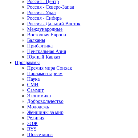
Россия - Центр
Россия - Северо-Запад
Россия - Урал
Россия - Сибирь
Россия - Дальний Восток
Международные
Восточная Европа
Балканы
Прибалтика
Центральная Азия
Южный Кавказ
Программы
Премия мира Сонхак
Парламентаризм
Наука
СМИ
Саммит
Экономика
Добровольчество
Молодежь
Женщины за мир
Религия
ЗОЖ
RYS
Шоссе мира