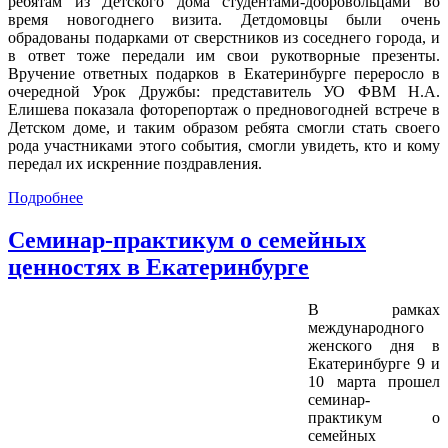
ребятам из Детского дома студентами-добровольцами во
время новогоднего визита. Детдомовцы были очень
обрадованы подарками от сверстников из соседнего города, и
в ответ тоже передали им свои рукотворные презенты.
Вручение ответных подарков в Екатеринбурге переросло в
очередной Урок Дружбы: представитель УО ФВМ Н.А.
Елишева показала фоторепортаж о предновогодней встрече в
Детском доме, и таким образом ребята смогли стать своего
рода участниками этого события, смогли увидеть, кто и кому
передал их искренние поздравления.
Подробнее
Семинар-практикум о семейных
ценностях в Екатеринбурге
В рамках
международного
женского дня в
Екатеринбурге 9 и
10 марта прошел
семинар-
практикум о
семейных