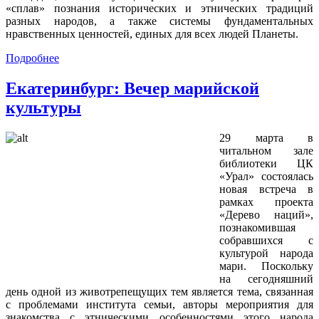
«сплав» познания исторических и этнических традиций
разных народов, а также системы фундаментальных
нравственных ценностей, единых для всех людей Планеты.
Подробнее
Екатеринбург: Вечер марийской
культуры
29 марта в
читальном зале
библиотеки ЦК
«Урал» состоялась
новая встреча в
рамках проекта
«Дерево наций»,
познакомившая
собравшихся с
культурой народа
мари. Поскольку
на сегодняшний
день одной из животрепещущих тем является тема, связанная
с проблемами института семьи, авторы мероприятия для
знакомства с этническими особенностями этого народа