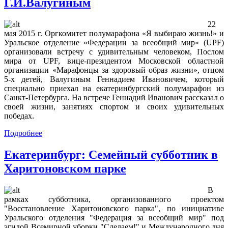
Г.И.Валугиным
22
мая 2015 г. Оргкомитет полумарафона «Я выбираю жизнь!» и
Уральское отделение «Федерации за всеобщий мир» (UPF)
организовали встречу с удивительным человеком, Послом
мира от UPF, вице-президентом Московской областной
организации «Марафонцы за здоровый образ жизни», отцом
5-х детей, Валугиным Геннадием Ивановичем, который
специально приехал на екатеринбургский полумарафон из
Санкт-Петербурга. На встрече Геннадий Иванович рассказал о
своей жизни, занятиях спортом и своих удивительных
победах.
Подробнее
Екатеринбург: Семейный субботник в
Харитоновском парке
В
рамках субботника, организованного проектом
"Восстановление Харитоновского парка", по инициативе
Уральского отделения "Федерация за всеобщий мир" под
эгидой Всемирной уборки "Сделаем!" и Международного дня