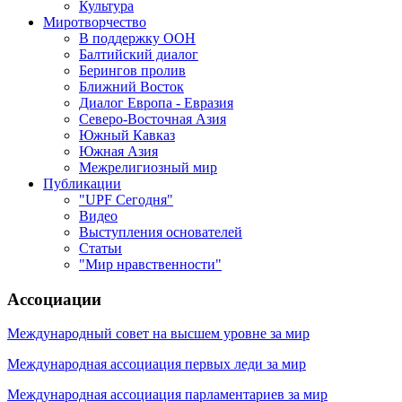
Культура
Миротворчество
В поддержку ООН
Балтийский диалог
Берингов пролив
Ближний Восток
Диалог Европа - Евразия
Северо-Восточная Азия
Южный Кавказ
Южная Азия
Межрелигиозный мир
Публикации
"UPF Сегодня"
Видео
Выступления основателей
Статьи
"Мир нравственности"
Ассоциации
Международный совет на высшем уровне за мир
Международная ассоциация первых леди за мир
Международная ассоциация парламентариев за мир