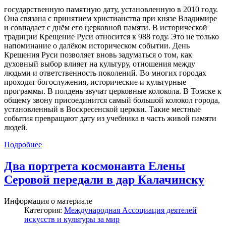
государственную памятную дату, установленную в 2010 году.
Она связана с принятием христианства при князе Владимире
и совпадает с днём его церковной памяти. В исторической
традиции Крещение Руси относится к 988 году. Это не только
напоминание о далёком историческом событии. День
Крещения Руси позволяет вновь задуматься о том, как
духовный выбор влияет на культуру, отношения между
людьми и ответственность поколений. Во многих городах
проходят богослужения, исторические и культурные
программы. В полдень звучат церковные колокола. В Томске к
общему звону присоединится самый большой колокол города,
установленный в Воскресенской церкви. Такие местные
события превращают дату из учебника в часть живой памяти
людей.
Подробнее
Два портрета космонавта Елены
Серовой передали в дар Калачинску
Информация о материале
Категория:
Международная Ассоциация деятелей
искусств и культуры за мир