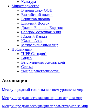
Культура
Миротворчество
В поддержку ООН
Балтийский диалог
Берингов пролив
Ближний Восток
Диалог Европа - Евразия
Северо-Восточная Азия
Южный Кавказ
Южная Азия
Межрелигиозный мир
Публикации
"UPF Сегодня"
Видео
Выступления основателей
Статьи
"Мир нравственности"
Ассоциации
Международный совет на высшем уровне за мир
Международная ассоциация первых леди за мир
Международная ассоциация парламентариев за мир