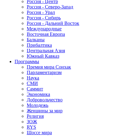
Россия - Центр
Россия - Северо-Запад
Россия - Урал
Россия - Сибирь
Россия - Дальний Восток
Международные
Восточная Европа
Балканы
Прибалтика
Центральная Азия
Южный Кавказ
Программы
Премия мира Сонхак
Парламентаризм
Наука
СМИ
Саммит
Экономика
Добровольчество
Молодежь
Женщины за мир
Религия
ЗОЖ
RYS
Шоссе мира