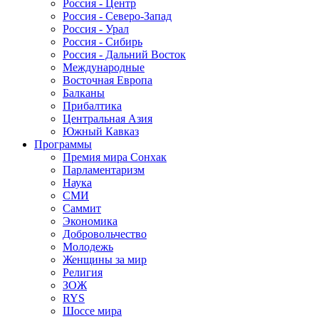
Россия - Центр
Россия - Северо-Запад
Россия - Урал
Россия - Сибирь
Россия - Дальний Восток
Международные
Восточная Европа
Балканы
Прибалтика
Центральная Азия
Южный Кавказ
Программы
Премия мира Сонхак
Парламентаризм
Наука
СМИ
Саммит
Экономика
Добровольчество
Молодежь
Женщины за мир
Религия
ЗОЖ
RYS
Шоссе мира