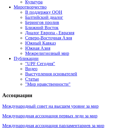
Культура
Миротворчество
В поддержку ООН
Балтийский диалог
Берингов пролив
Ближний Восток
Диалог Европа - Евразия
Северо-Восточная Азия
Южный Кавказ
Южная Азия
Межрелигиозный мир
Публикации
"UPF Сегодня"
Видео
Выступления основателей
Статьи
"Мир нравственности"
Ассоциации
Международный совет на высшем уровне за мир
Международная ассоциация первых леди за мир
Международная ассоциация парламентариев за мир