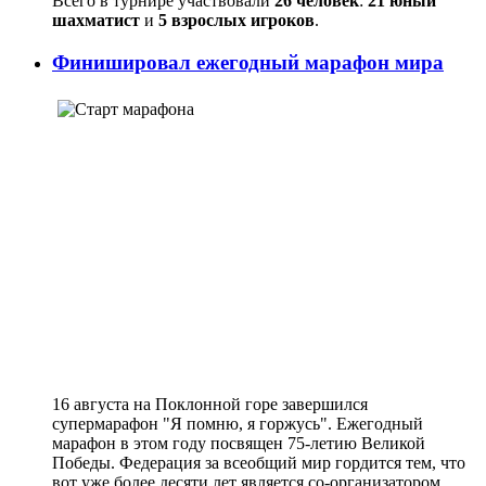
Всего в турнире участвовали
26 человек
:
21 юный
шахматист
и
5 взрослых игроков
.
Финишировал ежегодный марафон мира
16 августа на Поклонной горе завершился
супермарафон "Я помню, я горжусь". Ежегодный
марафон в этом году посвящен 75-летию Великой
Победы. Федерация за всеобщий мир гордится тем, что
вот уже более десяти лет является со-организатором