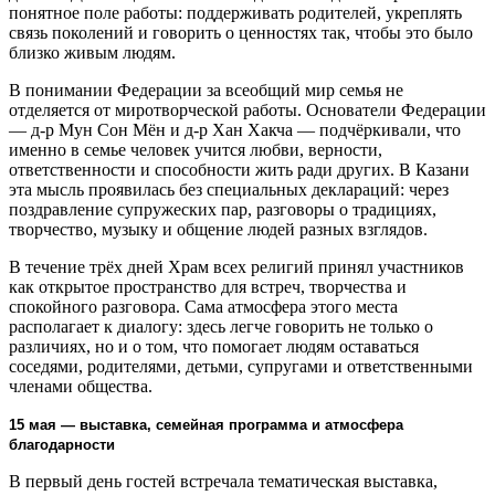
понятное поле работы: поддерживать родителей, укреплять
связь поколений и говорить о ценностях так, чтобы это было
близко живым людям.
В понимании Федерации за всеобщий мир семья не
отделяется от миротворческой работы. Основатели Федерации
— д-р Мун Сон Мён и д-р Хан Хакча — подчёркивали, что
именно в семье человек учится любви, верности,
ответственности и способности жить ради других. В Казани
эта мысль проявилась без специальных деклараций: через
поздравление супружеских пар, разговоры о традициях,
творчество, музыку и общение людей разных взглядов.
В течение трёх дней Храм всех религий принял участников
как открытое пространство для встреч, творчества и
спокойного разговора. Сама атмосфера этого места
располагает к диалогу: здесь легче говорить не только о
различиях, но и о том, что помогает людям оставаться
соседями, родителями, детьми, супругами и ответственными
членами общества.
15 мая — выставка, семейная программа и атмосфера
благодарности
В первый день гостей встречала тематическая выставка,