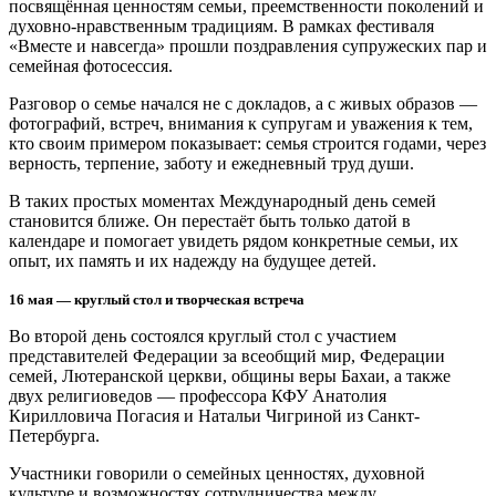
посвящённая ценностям семьи, преемственности поколений и
духовно-нравственным традициям. В рамках фестиваля
«Вместе и навсегда» прошли поздравления супружеских пар и
семейная фотосессия.
Разговор о семье начался не с докладов, а с живых образов —
фотографий, встреч, внимания к супругам и уважения к тем,
кто своим примером показывает: семья строится годами, через
верность, терпение, заботу и ежедневный труд души.
В таких простых моментах Международный день семей
становится ближе. Он перестаёт быть только датой в
календаре и помогает увидеть рядом конкретные семьи, их
опыт, их память и их надежду на будущее детей.
16 мая — круглый стол и творческая встреча
Во второй день состоялся круглый стол с участием
представителей Федерации за всеобщий мир, Федерации
семей, Лютеранской церкви, общины веры Бахаи, а также
двух религиоведов — профессора КФУ Анатолия
Кирилловича Погасия и Натальи Чигриной из Санкт-
Петербурга.
Участники говорили о семейных ценностях, духовной
культуре и возможностях сотрудничества между