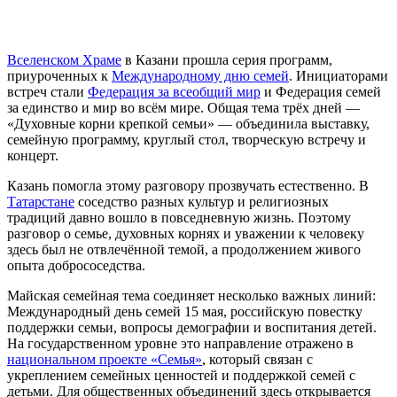
Вселенском Храме
в Казани прошла серия программ,
приуроченных к
Международному дню семей
. Инициаторами
встреч стали
Федерация за всеобщий мир
и Федерация семей
за единство и мир во всём мире. Общая тема трёх дней —
«Духовные корни крепкой семьи» — объединила выставку,
семейную программу, круглый стол, творческую встречу и
концерт.
Казань помогла этому разговору прозвучать естественно. В
Татарстане
соседство разных культур и религиозных
традиций давно вошло в повседневную жизнь. Поэтому
разговор о семье, духовных корнях и уважении к человеку
здесь был не отвлечённой темой, а продолжением живого
опыта добрососедства.
Майская семейная тема соединяет несколько важных линий:
Международный день семей 15 мая, российскую повестку
поддержки семьи, вопросы демографии и воспитания детей.
На государственном уровне это направление отражено в
национальном проекте «Семья»
, который связан с
укреплением семейных ценностей и поддержкой семей с
детьми. Для общественных объединений здесь открывается