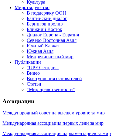
Культура
Миротворчество
В поддержку ООН
Балтийский диалог
Берингов пролив
Ближний Восток
Диалог Европа - Евразия
Северо-Восточная Азия
Южный Кавказ
Южная Азия
Межрелигиозный мир
Публикации
"UPF Сегодня"
Видео
Выступления основателей
Статьи
"Мир нравственности"
Ассоциации
Международный совет на высшем уровне за мир
Международная ассоциация первых леди за мир
Международная ассоциация парламентариев за мир