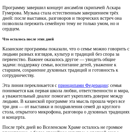
Программу завершил концерт ансамбля скрипачей Аскара
Гумерова. Музыка стала естественным завершением трёх
дней: после выставки, разговоров и творческих встреч она
позволила пережить семейную тему не только умом, но и
сердцем.
Что осталось после этих дней
Казанские программы показали, что о семье можно говорить с
людьми разных взглядов, культур и традиций без спора за
первенство. Важнее оказалось другое — увидеть общие
задачи: поддержку семьи, воспитание детей, уважение к
старшим, сохранение духовных традиций и готовность к
сотрудничеству.
Эта линия перекликается с
принципами Федерации
: семья
понимается как первая школа любви, ответственности и мира,
а уважительный диалог помогает укреплять доверие между
людьми. В казанской программе эта мысль прошла через все
три дня — от выставки и поздравления семей до круглого
стола, открытого микрофона, разговора о духовных традициях
и концерта.
После трёх дней во Вселенском Храме осталось не громкое