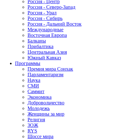
Россия - Центр
Россия - Северо-Запад
Россия - Урал
Россия - Сибирь
Россия - Дальний Восток
Международные
Восточная Европа
Балканы
Прибалтика
Центральная Азия
Южный Кавказ
Программы
Премия мира Сонхак
Парламентаризм
Наука
СМИ
Саммит
Экономика
Добровольчество
Молодежь
Женщины за мир
Религия
ЗОЖ
RYS
Шоссе мира