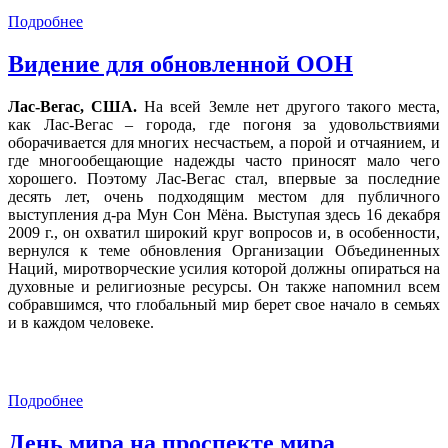
Подробнее
Видение для обновленной ООН
Лас-Вегас, США.
На всей Земле нет другого такого места,
как Лас-Вегас – города, где погоня за удовольствиями
оборачивается для многих несчастьем, а порой и отчаянием, и
где многообещающие надежды часто приносят мало чего
хорошего. Поэтому Лас-Вегас стал, впервые за последние
десять лет,
очень подходящим местом для публичного
выступления д-ра Мун Сон Мёна. Выступая здесь 16 декабря
2009 г., он охватил широкий круг вопросов и, в особенности,
вернулся к теме обновления Организации Объединенных
Наций, миротворческие усилия которой должны опираться на
духовные и религиозные ресурсы. Он также напомнил всем
собравшимся, что глобальный мир берет свое начало в семьях
и в каждом человеке.
Подробнее
День мира на проспекте мира