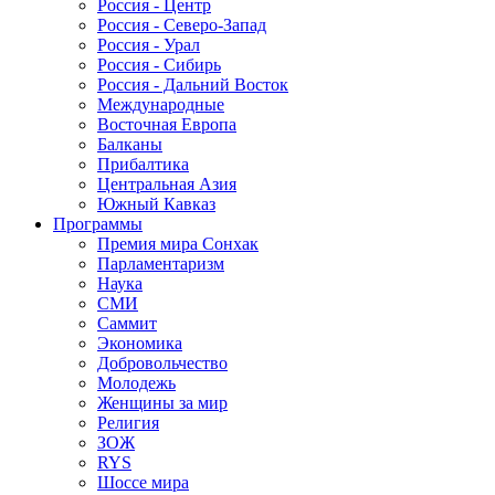
Россия - Центр
Россия - Северо-Запад
Россия - Урал
Россия - Сибирь
Россия - Дальний Восток
Международные
Восточная Европа
Балканы
Прибалтика
Центральная Азия
Южный Кавказ
Программы
Премия мира Сонхак
Парламентаризм
Наука
СМИ
Саммит
Экономика
Добровольчество
Молодежь
Женщины за мир
Религия
ЗОЖ
RYS
Шоссе мира