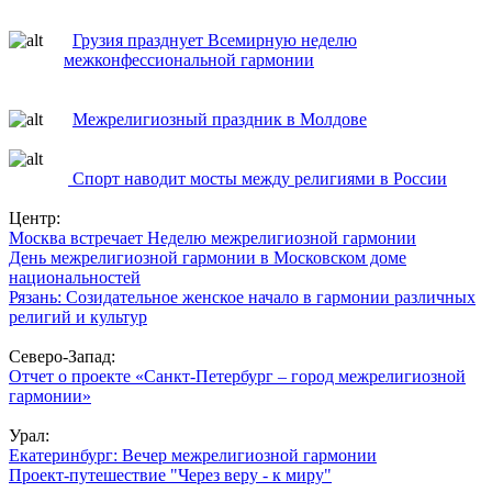
Грузия празднует Всемирную неделю
межконфессиональной гармонии
Межрелигиозный праздник в Молдове
Спорт наводит мосты между религиями в России
Центр:
Москва встречает Неделю межрелигиозной гармонии
День межрелигиозной гармонии в Московском доме
национальностей
Рязань: Созидательное женское начало в гармонии различных
религий и культур
Северо-Запад:
Отчет о проекте «Санкт-Петербург – город межрелигиозной
гармонии»
Урал:
Екатеринбург: Вечер межрелигиозной гармонии
Проект-путешествие "Через веру - к миру"