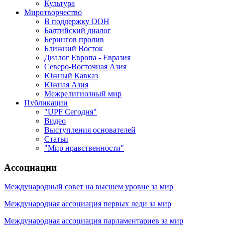
Культура
Миротворчество
В поддержку ООН
Балтийский диалог
Берингов пролив
Ближний Восток
Диалог Европа - Евразия
Северо-Восточная Азия
Южный Кавказ
Южная Азия
Межрелигиозный мир
Публикации
"UPF Сегодня"
Видео
Выступления основателей
Статьи
"Мир нравственности"
Ассоциации
Международный совет на высшем уровне за мир
Международная ассоциация первых леди за мир
Международная ассоциация парламентариев за мир