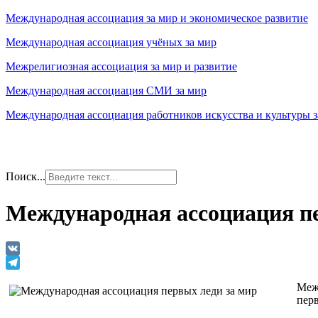
Международная ассоциация за мир и экономическое развитие
Международная ассоциация учёных за мир
Межрелигиозная ассоциация за мир и развитие
Международная ассоциация СМИ за мир
Международная ассоциация работников искусства и культуры з
Поиск...
Международная ассоциация пе
VK
Telegram
Меж
пер