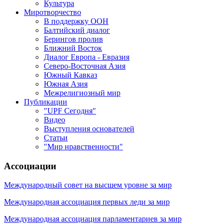
Культура
Миротворчество
В поддержку ООН
Балтийский диалог
Берингов пролив
Ближний Восток
Диалог Европа - Евразия
Северо-Восточная Азия
Южный Кавказ
Южная Азия
Межрелигиозный мир
Публикации
"UPF Сегодня"
Видео
Выступления основателей
Статьи
"Мир нравственности"
Ассоциации
Международный совет на высшем уровне за мир
Международная ассоциация первых леди за мир
Международная ассоциация парламентариев за мир