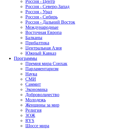
Россия - Центр
Россия - Северо-Запад
Россия - Урал
Россия - Сибирь
Россия - Дальний Восток
Международные
Восточная Европа
Балканы
Прибалтика
Центральная Азия
Южный Кавказ
Программы
Премия мира Сонхак
Парламентаризм
Наука
СМИ
Саммит
Экономика
Добровольчество
Молодежь
Женщины за мир
Религия
ЗОЖ
RYS
Шоссе мира