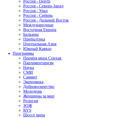
Россия - Центр
Россия - Северо-Запад
Россия - Урал
Россия - Сибирь
Россия - Дальний Восток
Международные
Восточная Европа
Балканы
Прибалтика
Центральная Азия
Южный Кавказ
Программы
Премия мира Сонхак
Парламентаризм
Наука
СМИ
Саммит
Экономика
Добровольчество
Молодежь
Женщины за мир
Религия
ЗОЖ
RYS
Шоссе мира