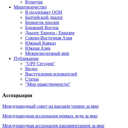
Культура
Миротворчество
В поддержку ООН
Балтийский диалог
Берингов пролив
Ближний Восток
Диалог Европа - Евразия
Северо-Восточная Азия
Южный Кавказ
Южная Азия
Межрелигиозный мир
Публикации
"UPF Сегодня"
Видео
Выступления основателей
Статьи
"Мир нравственности"
Ассоциации
Международный совет на высшем уровне за мир
Международная ассоциация первых леди за мир
Международная ассоциация парламентариев за мир