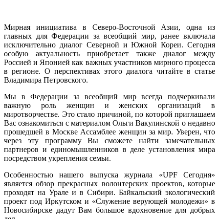
Telegram
Мирная инициатива в Северо-Восточной Азии, одна из
главных для Федерации за всеобщий мир, ранее включала
исключительно диалог Северной и Южной Кореи. Сегодня
особую актуальность приобретает также диалог между
Россией и Японией как важных участников мирного процесса
в регионе. О перспективах этого диалога читайте в статье
Владимира Петровского.
Мы в Федерации за всеобщий мир всегда подчеркивали
важную роль женщин и женских организаций в
миротворчестве. Это стало причиной, по которой приглашаем
Вас ознакомиться с материалом Ольги Вакулинской о недавно
прошедшей в Москве Ассамблее женщин за мир. Уверен, что
через эту программу Вы сможете найти замечательных
партнеров и единомышленников в деле установления мира
посредством укрепления семьи.
Особенностью нашего выпуска журнала «UPF Сегодня»
является обзор прекрасных волонтерских проектов, которые
проходят на Урале и в Сибири. Байкальский экологический
проект под Иркутском и «Служение верующей молодежи» в
Новосибирске дадут Вам большое вдохновение для добрых
дел.