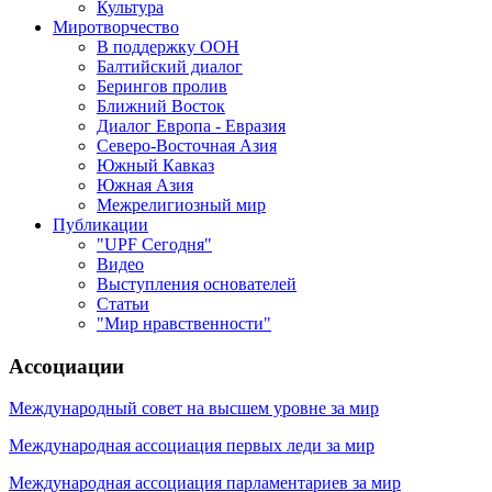
Культура
Миротворчество
В поддержку ООН
Балтийский диалог
Берингов пролив
Ближний Восток
Диалог Европа - Евразия
Северо-Восточная Азия
Южный Кавказ
Южная Азия
Межрелигиозный мир
Публикации
"UPF Сегодня"
Видео
Выступления основателей
Статьи
"Мир нравственности"
Ассоциации
Международный совет на высшем уровне за мир
Международная ассоциация первых леди за мир
Международная ассоциация парламентариев за мир