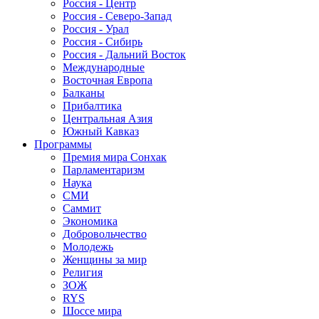
Россия - Центр
Россия - Северо-Запад
Россия - Урал
Россия - Сибирь
Россия - Дальний Восток
Международные
Восточная Европа
Балканы
Прибалтика
Центральная Азия
Южный Кавказ
Программы
Премия мира Сонхак
Парламентаризм
Наука
СМИ
Саммит
Экономика
Добровольчество
Молодежь
Женщины за мир
Религия
ЗОЖ
RYS
Шоссе мира