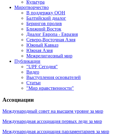
Культура
Миротворчество
В поддержку ООН
Балтийский диалог
Берингов пролив
Ближний Восток
Диалог Европа - Евразия
Северо-Восточная Азия
Южный Кавказ
Южная Азия
Межрелигиозный мир
Публикации
"UPF Сегодня"
Видео
Выступления основателей
Статьи
"Мир нравственности"
Ассоциации
Международный совет на высшем уровне за мир
Международная ассоциация первых леди за мир
Международная ассоциация парламентариев за мир