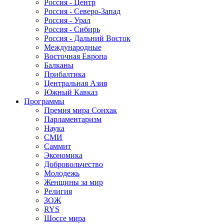
Россия - Центр
Россия - Северо-Запад
Россия - Урал
Россия - Сибирь
Россия - Дальний Восток
Международные
Восточная Европа
Балканы
Прибалтика
Центральная Азия
Южный Кавказ
Программы
Премия мира Сонхак
Парламентаризм
Наука
СМИ
Саммит
Экономика
Добровольчество
Молодежь
Женщины за мир
Религия
ЗОЖ
RYS
Шоссе мира