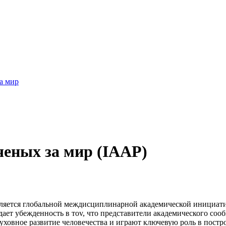
а мир
еных за мир (IAAP)
ляется глобальной междисциплинарной академической инициати
ет убежденность в тоv, что представители академического соо
уховное развитие человечества и играют ключевую роль в постр