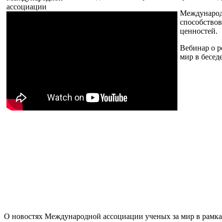
Международн
способствов
ценностей.
Вебинар о р
мир в бесед
О новостях Международной ассоциации ученых за мир в рамк