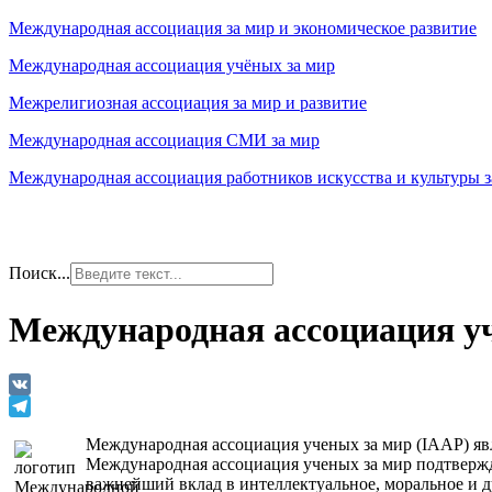
Международная ассоциация за мир и экономическое развитие
Международная ассоциация учёных за мир
Межрелигиозная ассоциация за мир и развитие
Международная ассоциация СМИ за мир
Международная ассоциация работников искусства и культуры з
Поиск...
Международная ассоциация уч
VK
Telegram
Международная ассоциация ученых за мир (IAAP) яв
Международная ассоциация ученых за мир подтвержда
важнейший вклад в интеллектуальное, моральное и д