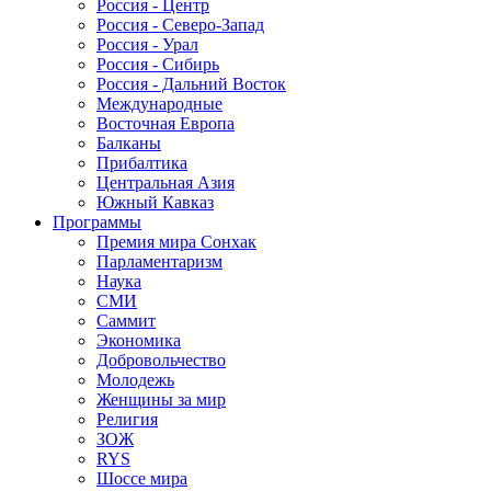
Россия - Центр
Россия - Северо-Запад
Россия - Урал
Россия - Сибирь
Россия - Дальний Восток
Международные
Восточная Европа
Балканы
Прибалтика
Центральная Азия
Южный Кавказ
Программы
Премия мира Сонхак
Парламентаризм
Наука
СМИ
Саммит
Экономика
Добровольчество
Молодежь
Женщины за мир
Религия
ЗОЖ
RYS
Шоссе мира