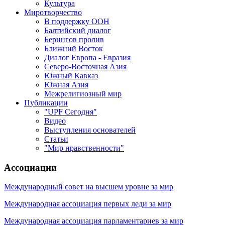
Культура
Миротворчество
В поддержку ООН
Балтийский диалог
Берингов пролив
Ближний Восток
Диалог Европа - Евразия
Северо-Восточная Азия
Южный Кавказ
Южная Азия
Межрелигиозный мир
Публикации
"UPF Сегодня"
Видео
Выступления основателей
Статьи
"Мир нравственности"
Ассоциации
Международный совет на высшем уровне за мир
Международная ассоциация первых леди за мир
Международная ассоциация парламентариев за мир