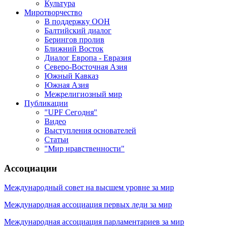
Культура
Миротворчество
В поддержку ООН
Балтийский диалог
Берингов пролив
Ближний Восток
Диалог Европа - Евразия
Северо-Восточная Азия
Южный Кавказ
Южная Азия
Межрелигиозный мир
Публикации
"UPF Сегодня"
Видео
Выступления основателей
Статьи
"Мир нравственности"
Ассоциации
Международный совет на высшем уровне за мир
Международная ассоциация первых леди за мир
Международная ассоциация парламентариев за мир