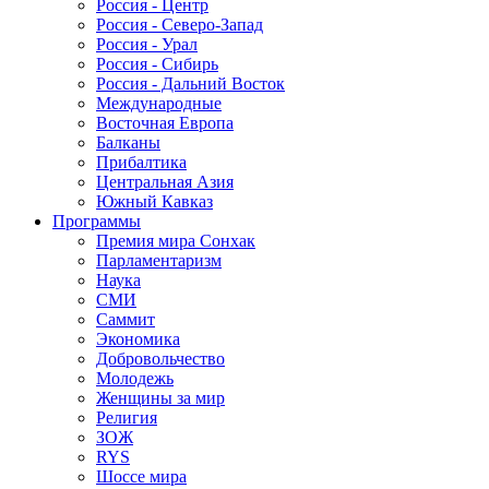
Россия - Центр
Россия - Северо-Запад
Россия - Урал
Россия - Сибирь
Россия - Дальний Восток
Международные
Восточная Европа
Балканы
Прибалтика
Центральная Азия
Южный Кавказ
Программы
Премия мира Сонхак
Парламентаризм
Наука
СМИ
Саммит
Экономика
Добровольчество
Молодежь
Женщины за мир
Религия
ЗОЖ
RYS
Шоссе мира