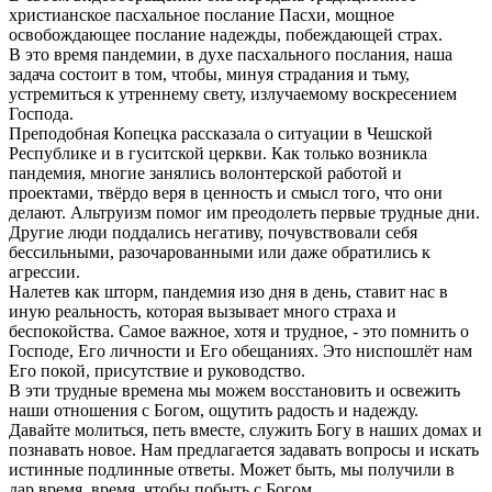
христианское пасхальное послание Пасхи, мощное
освобождающее послание надежды, побеждающей страх.
В это время пандемии, в духе пасхального послания, наша
задача состоит в том, чтобы, минуя страдания и тьму,
устремиться к утреннему свету, излучаемому воскресением
Господа.
Преподобная Копецка рассказала о ситуации в Чешской
Республике и в гуситской церкви. Как только возникла
пандемия, многие занялись волонтерской работой и
проектами, твёрдо веря в ценность и смысл того, что они
делают. Альтруизм помог им преодолеть первые трудные дни.
Другие люди поддались негативу, почувствовали себя
бессильными, разочарованными или даже обратились к
агрессии.
Налетев как шторм, пандемия изо дня в день, ставит нас в
иную реальность, которая вызывает много страха и
беспокойства. Самое важное, хотя и трудное, - это помнить о
Господе, Его личности и Его обещаниях. Это ниспошлёт нам
Его покой, присутствие и руководство.
В эти трудные времена мы можем восстановить и освежить
наши отношения с Богом, ощутить радость и надежду.
Давайте молиться, петь вместе, служить Богу в наших домах и
познавать новое. Нам предлагается задавать вопросы и искать
истинные подлинные ответы. Может быть, мы получили в
дар время, время, чтобы побыть с Богом.