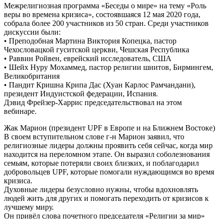
Межрелигиозная программа «Беседы о мире» на тему «Роль
веры во времена кризиса», состоявшаяся 12 мая 2020 года,
собрала более 200 участников из 50 стран. Среди участников
дискуссии были:
• Преподобная Мартина Виктория Копецка, пастор
Чехословацкой гуситской церкви, Чешская Республика
• Раввин Ройвен, еврейский исследователь, США
• Шейх Нуру Мохаммед, пастор религии шиитов, Бирмингем,
Великобритания
• Пандит Кришна Крипа Дас (Хуан Карлос Рамчандани),
президент Индуистской федерации, Испания.
Дэвид Фрейзер-Харрис председательствовал на этом
вебинаре.
Жак Марион (президент UPF в Европе и на Ближнем Востоке)
В своем вступительном слове г-н Марион заявил, что
религиозные лидеры должны проявить себя сейчас, когда мир
находится на переломном этапе. Он выразил соболезнования
семьям, которые потеряли своих близких, и поблагодарил
добровольцев UPF, которые помогали нуждающимся во время
кризиса.
Духовные лидеры безусловно нужны, чтобы вдохновлять
людей жить для других и помогать переходить от кризисов к
лучшему миру.
Он привёл слова почетного председателя «Религии за мир»