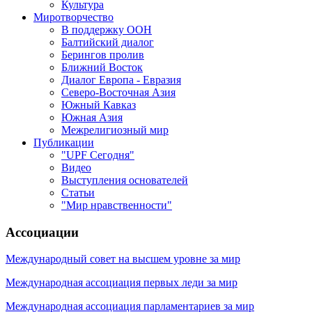
Культура
Миротворчество
В поддержку ООН
Балтийский диалог
Берингов пролив
Ближний Восток
Диалог Европа - Евразия
Северо-Восточная Азия
Южный Кавказ
Южная Азия
Межрелигиозный мир
Публикации
"UPF Сегодня"
Видео
Выступления основателей
Статьи
"Мир нравственности"
Ассоциации
Международный совет на высшем уровне за мир
Международная ассоциация первых леди за мир
Международная ассоциация парламентариев за мир