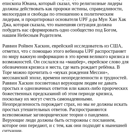
епископа Юнана, который сказал, что религиозные лидеры
должны действовать как пророки истины, справедливости,
милосердия и свободы по отношению к политическим
лидерам, и процитировал основателя UPF д-ра Мун Хан Хак
Джа, которая сказала, что нынешняя ситуация должна
побудить нас сформировать одно сообщество под Богом,
нашим Небесным Родителем.
Раввин Ройвен Хаскин, еврейский исследователь из США,
отметил, что с помощью этого вебинара UPF распространяет
по миру важную информацию в это время великого кризиса и
возможностей. Он сослался на «машбер», еврейское слово для
обозначения кризиса и места, где мать рождает ребёнка. В
Торе можно прочитать о «муках рождения Мессии»,
мессианской эпохе, времени неопределенности и трудностей.
Раввин Хаскин посоветовал верующим людям не давать
простых и однозначных ответов или каких-либо пророческих
божественных предсказаний об этом периоде кризиса,
поскольку их могут счесть самонадеянными.
Неопределенность порождает страх, но мы не должны искать
простых утешительных ответов. Распространяются
всевозможные заговорщические теории о пандемии.
Верующие люди должны быть осторожны с посланием,
которое они передают, и с тем, как они подходят к нынешней
ситуации.