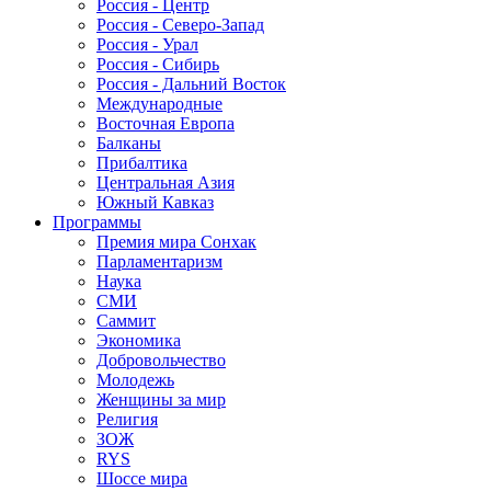
Россия - Центр
Россия - Северо-Запад
Россия - Урал
Россия - Сибирь
Россия - Дальний Восток
Международные
Восточная Европа
Балканы
Прибалтика
Центральная Азия
Южный Кавказ
Программы
Премия мира Сонхак
Парламентаризм
Наука
СМИ
Саммит
Экономика
Добровольчество
Молодежь
Женщины за мир
Религия
ЗОЖ
RYS
Шоссе мира