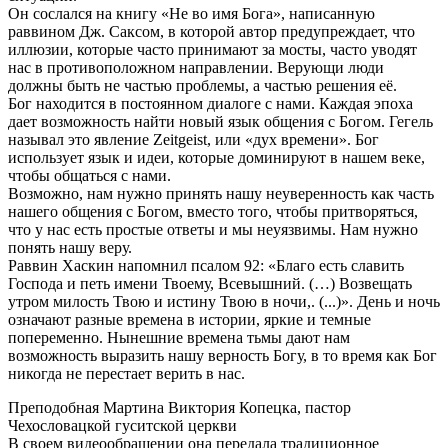
Он сослался на книгу «Не во имя Бога», написанную
раввином Дж. Саксом, в которой автор предупреждает, что
иллюзии, которые часто принимают за мосты, часто уводят
нас в противоположном направлении. Верующи люди
должны быть не частью проблемы, а частью решения её.
Бог находится в постоянном диалоге с нами. Каждая эпоха
дает возможность найти новый язык общения с Богом. Гегель
называл это явление Zeitgeist, или «дух времени». Бог
использует язык и идеи, которые доминируют в нашем веке,
чтобы общаться с нами.
Возможно, нам нужно принять нашу неуверенность как часть
нашего общения с Богом, вместо того, чтобы притворяться,
что у нас есть простые ответы и мы неуязвимы. Нам нужно
понять нашу веру.
Раввин Хаскин напомнил псалом 92: «Благо есть славить
Господа и петь имени Твоему, Всевышний. (…) Возвещать
утром милость Твою и истину Твою в ночи,. (...)». День и ночь
означают разные времена в истории, яркие и темные
попеременно. Нынешние времена тьмы дают нам
возможность выразить нашу верность Богу, в то время как Бог
никогда не перестает верить в нас.
Преподобная Мартина Виктория Копецка, пастор
Чехословацкой гуситской церкви
В своем видеообращении она передала традиционное