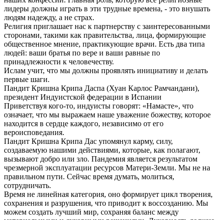
лидеры должны играть в эти трудные времена, - это внушать
людям надежду, а не страх.
Религия приглашает нас к партнерству с заинтересованными
сторонами, такими как правительства, лица, формирующие
общественное мнение, практикующие врачи. Есть два типа
людей: ваши братья по вере и ваши равные по
принадлежности к человечеству.
Ислам учит, что мы должны проявлять инициативу и делать
первые шаги.
Пандит Кришна Крипа Даспа (Хуан Карлос Рамчандани),
президент Индуистской федерации в Испании
Приветствуя кого-то, индуисты говорят: «Намасте», что
означает, что мы выражаем наше уважение божеству, которое
находится в сердце каждого, независимо от его
вероисповедания.
Пандит Кришна Крипа Дас упомянул карму, силу,
создаваемую нашими действиями, которые, как полагают,
вызывают добро или зло. Пандемия является результатом
чрезмерной эксплуатации ресурсов Матери-Земли. Мы не на
правильном пути. Сейчас время думать, молиться,
сотрудничать.
Время не линейная категория, оно формирует цикл творения,
сохранения и разрушения, что приводит к воссозданию. Мы
можем создать лучший мир, сохраняя баланс между