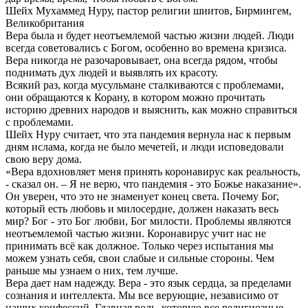
Шейх Мухаммед Нуру, пастор религии шиитов, Бирмингем,
Великобритания
Вера была и будет неотъемлемой частью жизни людей. Люди
всегда советовались с Богом, особенно во времена кризиса.
Вера никогда не разочаровывает, она всегда рядом, чтобы
поднимать дух людей и выявлять их красоту.
Всякий раз, когда мусульмане сталкиваются с проблемами,
они обращаются к Корану, в котором можно прочитать
историю древних народов и выяснить, как можно справиться
с проблемами.
Шейх Нуру считает, что эта пандемия вернула нас к первым
дням ислама, когда не было мечетей, и люди исповедовали
свою веру дома.
«Вера вдохновляет меня принять коронавирус как реальность,
- сказал он. – Я не верю, что пандемия - это Божье наказание».
Он уверен, что это не знаменует конец света. Почему Бог,
который есть любовь и милосердие, должен наказать весь
мир? Бог - это Бог любви, Бог милости. Проблемы являются
неотъемлемой частью жизни. Коронавирус учит нас не
принимать всё как должное. Только через испытания мы
можем узнать себя, свои слабые и сильные стороны. Чем
раньше мы узнаем о них, тем лучше.
Вера дает нам надежду. Вера - это язык сердца, за пределами
сознания и интеллекта. Мы все верующие, независимо от
наших конфессий. Главная роль, которую все религиозные