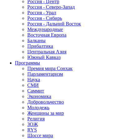
Россия - Центр
Россия - Северо-Запад
Россия - Урал
Россия - Сибирь
Россия - Дальний Восток
Международные
Восточная Европа
Балканы
Прибалтика
Центральная Азия
Южный Кавказ
Программы
Премия мира Сонхак
Парламентаризм
Наука
СМИ
Саммит
Экономика
Добровольчество
Молодежь
Женщины за мир
Религия
ЗОЖ
RYS
Шоссе мира