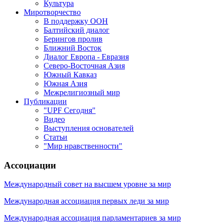
Культура
Миротворчество
В поддержку ООН
Балтийский диалог
Берингов пролив
Ближний Восток
Диалог Европа - Евразия
Северо-Восточная Азия
Южный Кавказ
Южная Азия
Межрелигиозный мир
Публикации
"UPF Сегодня"
Видео
Выступления основателей
Статьи
"Мир нравственности"
Ассоциации
Международный совет на высшем уровне за мир
Международная ассоциация первых леди за мир
Международная ассоциация парламентариев за мир