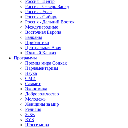
Россия - Центр
Россия - Северо-Запад
Россия - Урал
Россия - Сибирь
Россия - Дальний Восток
Международные
Восточная Европа
Балканы
Прибалтика
Центральная Азия
Южный Кавказ
Программы
Премия мира Сонхак
Парламентаризм
Наука
СМИ
Саммит
Экономика
Добровольчество
Молодежь
Женщины за мир
Религия
ЗОЖ
RYS
Шоссе мира