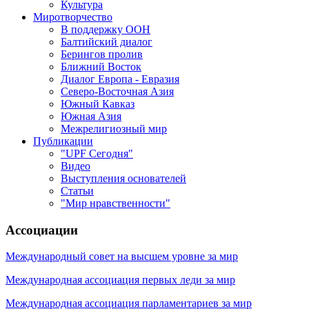
Культура
Миротворчество
В поддержку ООН
Балтийский диалог
Берингов пролив
Ближний Восток
Диалог Европа - Евразия
Северо-Восточная Азия
Южный Кавказ
Южная Азия
Межрелигиозный мир
Публикации
"UPF Сегодня"
Видео
Выступления основателей
Статьи
"Мир нравственности"
Ассоциации
Международный совет на высшем уровне за мир
Международная ассоциация первых леди за мир
Международная ассоциация парламентариев за мир