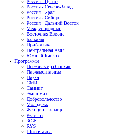
Россия - Центр
Россия - Северо-Запад
Россия - Урал
Россия - Сибирь
Россия - Дальний Восток
Международные
Восточная Европа
Балканы
Прибалтика
Центральная Азия
Южный Кавказ
Программы
Премия мира Сонхак
Парламентаризм
Наука
СМИ
Саммит
Экономика
Добровольчество
Молодежь
Женщины за мир
Религия
ЗОЖ
RYS
Шоссе мира