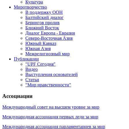
Культура
Миротворчество
В поддержку ООН
Балтийский диалог
Берингов пролив
Ближний Восток
Диалог Европа - Евразия
Северо-Восточная Азия
Южный Кавказ
Южная Азия
Межрелигиозный мир
Публикации
"UPF Сегодня"
Видео
Выступления основателей
Статьи
"Мир нравственности"
Ассоциации
Международный совет на высшем уровне за мир
Международная ассоциация первых леди за мир
Международная ассоциация парламентариев за мир