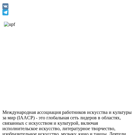
VK
Telegram
Международная ассоциация работников искусства и культуры
за мир (IAACP) - это глобальная сеть лидеров в областях,
связанных с искусством и культурой, включая
исполнительское искусство, литературное творчество,
изобразительное искусство, музыку, кино и танцы. Деятели