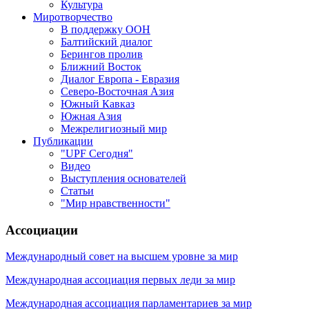
Культура
Миротворчество
В поддержку ООН
Балтийский диалог
Берингов пролив
Ближний Восток
Диалог Европа - Евразия
Северо-Восточная Азия
Южный Кавказ
Южная Азия
Межрелигиозный мир
Публикации
"UPF Сегодня"
Видео
Выступления основателей
Статьи
"Мир нравственности"
Ассоциации
Международный совет на высшем уровне за мир
Международная ассоциация первых леди за мир
Международная ассоциация парламентариев за мир