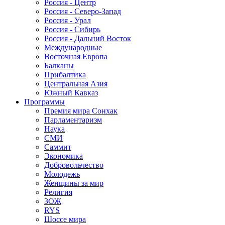
Россия - Центр
Россия - Северо-Запад
Россия - Урал
Россия - Сибирь
Россия - Дальний Восток
Международные
Восточная Европа
Балканы
Прибалтика
Центральная Азия
Южный Кавказ
Программы
Премия мира Сонхак
Парламентаризм
Наука
СМИ
Саммит
Экономика
Добровольчество
Молодежь
Женщины за мир
Религия
ЗОЖ
RYS
Шоссе мира