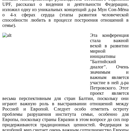
UPF, рассказал о видении и деятельности Федерации,
изложил одну из уникальных концепций д-ра Мун Сон-Мёна
о 4-х сферах сердца (этапы развития человеческой
способности любить в процессе построения отношений в
семье).
Эта конференция
стала важной
вехой в развитии
мирной
инициативы
"Балтийский
диалог". Очень
значимым и
важным является
участие в ней д-ра
Петровского. Этот
проект является
весьма перспективным для стран Балтии, поскольку они
играют важную роль в выстраивании отношений между
Россией и Европой. Следует особо отметить остроту
проблемы разрушения института семьи, особенно для
Европы, поскольку страны Евразии в этом вопросе до сих пор
придерживаются традиционных ценностей. Федерация за
всеобщий мир считает очень важным сотрудничество Европы