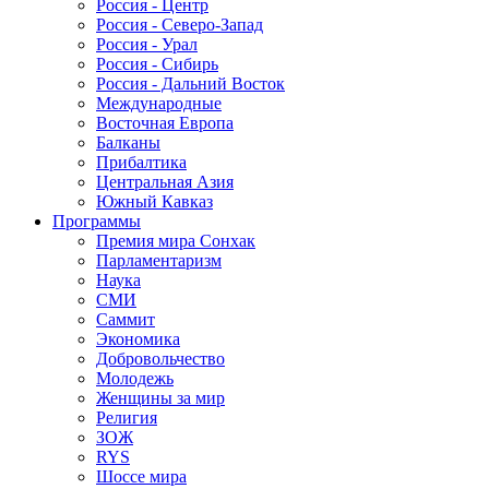
Россия - Центр
Россия - Северо-Запад
Россия - Урал
Россия - Сибирь
Россия - Дальний Восток
Международные
Восточная Европа
Балканы
Прибалтика
Центральная Азия
Южный Кавказ
Программы
Премия мира Сонхак
Парламентаризм
Наука
СМИ
Саммит
Экономика
Добровольчество
Молодежь
Женщины за мир
Религия
ЗОЖ
RYS
Шоссе мира