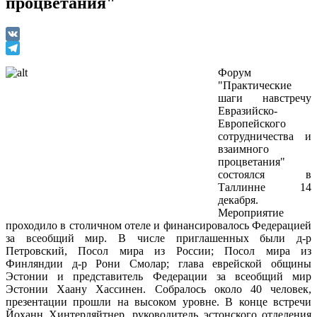
процветания"
VK
Telegram
Форум
"Практические
шаги навстречу
Евразийско-
Европейского
сотрудничества и
взаимного
процветания"
состоялся в
Таллинне 14
декабря.
Мероприятие
проходило в столичном отеле и финансировалось Федерацией
за всеобщий мир. В числе приглашенных были д-р
Петровский, Посол мира из России; Посол мира из
Финляндии д-р Рони Смолар; глава еврейской общины
Эстонии и представитель Федерации за всеобщий мир
Эстонии Хаану Хассинен. Собралось около 40 человек,
презентации прошли на высоком уровне. В конце встречи
Йоханн Хинтерляйтнер, руководитель эстонского отделения