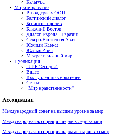
Культура
Миротворчество
В поддержку ООН
Балтийский диалог
Берингов пролив
Ближний Восток
Диалог Европа - Евразия
Северо-Восточная Азия
Южный Кавказ
Южная Азия
Межрелигиозный мир
Публикации
"UPF Сегодня"
Видео
Выступления основателей
Статьи
"Мир нравственности"
Ассоциации
Международный совет на высшем уровне за мир
Международная ассоциация первых леди за мир
Международная ассоциация парламентариев за мир