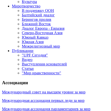
Культура
Миротворчество
В поддержку ООН
Балтийский диалог
Берингов пролив
Ближний Восток
Диалог Европа - Евразия
Северо-Восточная Азия
Южный Кавказ
Южная Азия
Межрелигиозный мир
Публикации
"UPF Сегодня"
Видео
Выступления основателей
Статьи
"Мир нравственности"
Ассоциации
Международный совет на высшем уровне за мир
Международная ассоциация первых леди за мир
Международная ассоциация парламентариев за мир