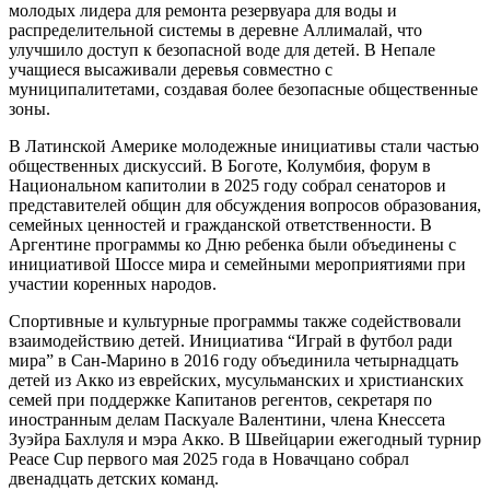
молодых лидера для ремонта резервуара для воды и
распределительной системы в деревне Аллималай, что
улучшило доступ к безопасной воде для детей. В Непале
учащиеся высаживали деревья совместно с
муниципалитетами, создавая более безопасные общественные
зоны.
В Латинской Америке молодежные инициативы стали частью
общественных дискуссий. В Боготе, Колумбия, форум в
Национальном капитолии в 2025 году собрал сенаторов и
представителей общин для обсуждения вопросов образования,
семейных ценностей и гражданской ответственности. В
Аргентине программы ко Дню ребенка были объединены с
инициативой Шоссе мира и семейными мероприятиями при
участии коренных народов.
Спортивные и культурные программы также содействовали
взаимодействию детей. Инициатива “Играй в футбол ради
мира” в Сан-Марино в 2016 году объединила четырнадцать
детей из Акко из еврейских, мусульманских и христианских
семей при поддержке Капитанов регентов, секретаря по
иностранным делам Паскуале Валентини, члена Кнессета
Зуэйра Бахлуля и мэра Акко. В Швейцарии ежегодный турнир
Peace Cup первого мая 2025 года в Новачцано собрал
двенадцать детских команд.