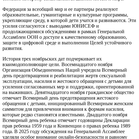
Федерация за всеобщий мир и ее партнеры реализуют
образовательные, гуманитарные и культурные программы,
укрепляющие среду, в которой дети учатся и развиваются. Эти
усилия согласуются с выводами ЮНИСЕФ и
продолжающимися обсуждениями в рамках Генеральной
Ассамблеи ООН о доступе к качественному образованию,
защите в цифровой среде и выполнении Целей устойчивого
развития.
История трех ноябрьских дат подчеркивает их
взаимодополняющие цели. Восемнадцатого ноября
Организация Объединенных Наций учредила Всемирный
день предотвращения и реабилитации жертв сексуальной
эксплуатации, насилия и жестокого обращения с детьми для
усиления согласованных мер и поддержки, ориентированной
на выживших. Девятнадцатого ноября гражданское общество
отмечает Всемирный день предотвращения жестокого
обращения с детьми, инициированный Всемирным женским
саммитом для привлечения внимания к формам насилия,
которые редко становятся известными. Двадцатого ноября
Всемирный день ребенка отмечает годовщины Декларации
прав ребенка 1959 года и Конвенции о правах ребенка 1989
года. В 2025 году обсуждения на Генеральной Ассамблее
уделяли особое внимание онлайн-безопасности и равному