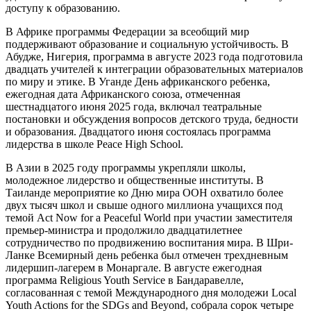
доступу к образованию.
В Африке программы Федерации за всеобщий мир
поддерживают образование и социальную устойчивость. В
Абудже, Нигерия, программа в августе 2023 года подготовила
двадцать учителей к интеграции образовательных материалов
по миру и этике. В Уганде День африканского ребенка,
ежегодная дата Африканского союза, отмеченная
шестнадцатого июня 2025 года, включал театральные
постановки и обсуждения вопросов детского труда, бедности
и образования. Двадцатого июня состоялась программа
лидерства в школе Peace High School.
В Азии в 2025 году программы укрепляли школы,
молодежное лидерство и общественные институты. В
Таиланде мероприятие ко Дню мира ООН охватило более
двух тысяч школ и свыше одного миллиона учащихся под
темой Act Now for a Peaceful World при участии заместителя
премьер-министра и продолжило двадцатилетнее
сотрудничество по продвижению воспитания мира. В Шри-
Ланке Всемирный день ребенка был отмечен трехдневным
лидершип-лагерем в Монаргале. В августе ежегодная
программа Religious Youth Service в Бандаравелле,
согласованная с темой Международного дня молодежи Local
Youth Actions for the SDGs and Beyond, собрала сорок четыре