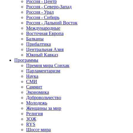
Россия - Центр
Россия - Северо-Запад
Россия - Урал
Россия - Сибирь
Россия - Дальний Восток
Международные
Восточная Европа
Балканы
Прибалтика
Центральная Азия
Южный Кавказ
Программы
Премия мира Сонхак
Парламентаризм
Наука
СМИ
Саммит
Экономика
Добровольчество
Молодежь
Женщины за мир
Религия
ЗОЖ
RYS
Шоссе мира