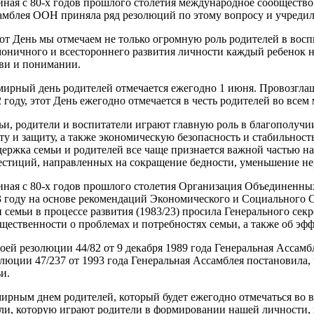
иная с 80-х годов прошлого столетия международное сообщество
амблея ООН приняла ряд резолюций по этому вопросу и учреди
от День мы отмечаем не только огромную роль родителей в воспи
оничного и всестороннего развития личности каждый ребенок н
ви и понимании.
мирный день родителей отмечается ежегодно 1 июня. Провозгл
 году, этот День ежегодно отмечается в честь родителей во всем 
и, родители и воспитатели играют главную роль в благополучии
ту и защиту, а также экономическую безопасность и стабильност
держка семьи и родителей все чаще признается важной частью 
естиций, направленных на сокращение бедности, уменьшение нер
иная с 80-х годов прошлого столетия Организация Объединенны
3 году на основе рекомендаций Экономического и Социального С
 семьи в процессе развития (1983/23) просила Генерального с
щественности о проблемах и потребностях семьи, а также об эф
оей резолюции 44/82 от 9 декабря 1989 года Генеральная Ассам
люции 47/237 от 1993 года Генеральная Ассамблея постановила,
и.
ирным днем родителей, который будет ежегодно отмечаться во в
ли, которую играют родители в формировании нашей личности, н