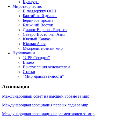
Культура
Миротворчество
В поддержку ООН
Балтийский диалог
Берингов пролив
Ближний Восток
Диалог Европа - Евразия
Северо-Восточная Азия
Южный Кавказ
Южная Азия
Межрелигиозный мир
Публикации
"UPF Сегодня"
Видео
Выступления основателей
Статьи
"Мир нравственности"
Ассоциации
Международный совет на высшем уровне за мир
Международная ассоциация первых леди за мир
Международная ассоциация парламентариев за мир