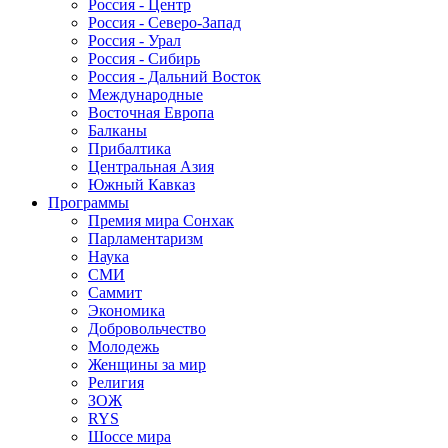
Россия - Центр
Россия - Северо-Запад
Россия - Урал
Россия - Сибирь
Россия - Дальний Восток
Международные
Восточная Европа
Балканы
Прибалтика
Центральная Азия
Южный Кавказ
Программы
Премия мира Сонхак
Парламентаризм
Наука
СМИ
Саммит
Экономика
Добровольчество
Молодежь
Женщины за мир
Религия
ЗОЖ
RYS
Шоссе мира