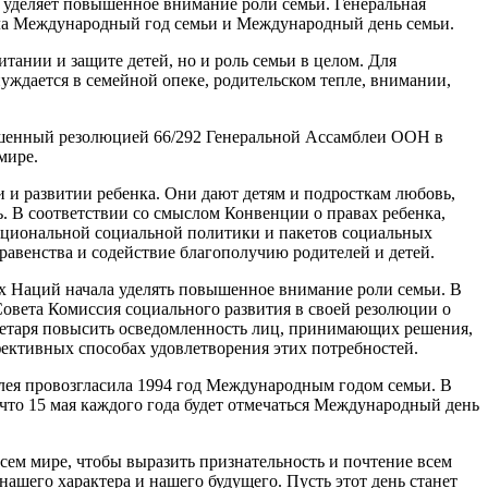
 уделяет повышенное внимание роли семьи. Генеральная
ла Международный год семьи и Международный день семьи.
тании и защите детей, но и роль семьи в целом. Для
уждается в семейной опеке, родительском тепле, внимании,
ашенный резолюцией 66/292 Генеральной Ассамблеи ООН в
мире.
 и развитии ребенка. Они дают детям и подросткам любовь,
ь. В соответствии со смыслом Конвенции о правах ребенка,
национальной социальной политики и пакетов социальных
авенства и содействие благополучию родителей и детей.
х Наций начала уделять повышенное внимание роли семьи. В
овета Комиссия социального развития в своей резолюции о
екретаря повысить осведомленность лиц, принимающих решения,
фективных способах удовлетворения этих потребностей.
блея провозгласила 1994 год Международным годом семьи. В
 что 15 мая каждого года будет отмечаться Международный день
сем мире, чтобы выразить признательность и почтение всем
ашего характера и нашего будущего. Пусть этот день станет