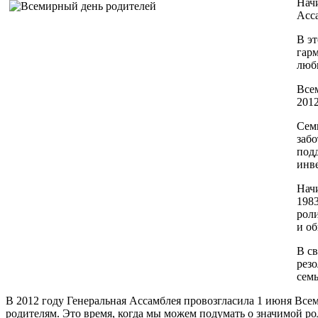
Нач
Асс
В эт
гарм
люб
Все
2012
Семь
забо
под
инв
Нач
198
роли
и об
В св
резо
семь
В 2012 году Генеральная Ассамблея провозгласила 1 июня Всем
родителям. Это время, когда мы можем подумать о значимой ро