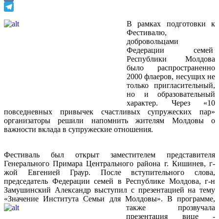
VK
Telegram
В рамках подготовки к
Фестивалю,
добровольцами
Федерации семей
Республики Молдова
было распространенно
2000 флаеров, несущих не
только пригласительный,
но и образовательный
характер. Через «10
повседневных привычек счастливых супружеских пар»
организаторы решили напомнить жителям Молдовы о
важности вклада в супружеские отношения.
Фестиваль был открыт заместителем представителя
Генерального Примара Центрального района г. Кишинев, г-
жой Евгенией Граур. После вступительного слова,
председатель Федерации семей в Республике Молдова, г-н
Замушинский Александр выступил с презентацией на тему
«Значение Института Семьи для Молдовы».
В программе,
также прозвучала
презентация вице -