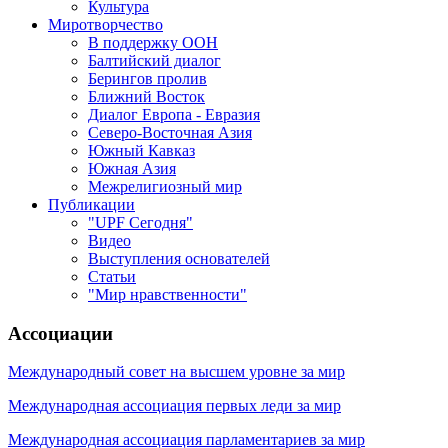
Культура
Миротворчество
В поддержку ООН
Балтийский диалог
Берингов пролив
Ближний Восток
Диалог Европа - Евразия
Северо-Восточная Азия
Южный Кавказ
Южная Азия
Межрелигиозный мир
Публикации
"UPF Сегодня"
Видео
Выступления основателей
Статьи
"Мир нравственности"
Ассоциации
Международный совет на высшем уровне за мир
Международная ассоциация первых леди за мир
Международная ассоциация парламентариев за мир