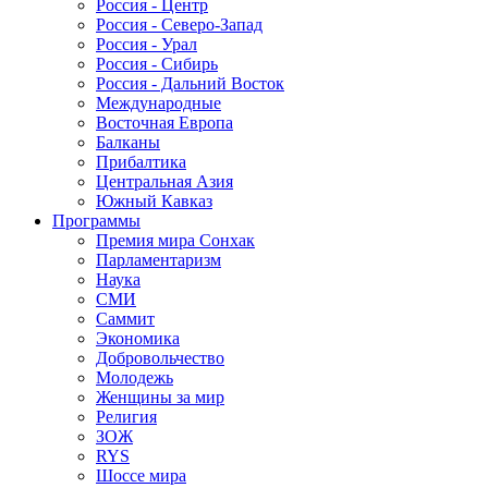
Россия - Центр
Россия - Северо-Запад
Россия - Урал
Россия - Сибирь
Россия - Дальний Восток
Международные
Восточная Европа
Балканы
Прибалтика
Центральная Азия
Южный Кавказ
Программы
Премия мира Сонхак
Парламентаризм
Наука
СМИ
Саммит
Экономика
Добровольчество
Молодежь
Женщины за мир
Религия
ЗОЖ
RYS
Шоссе мира