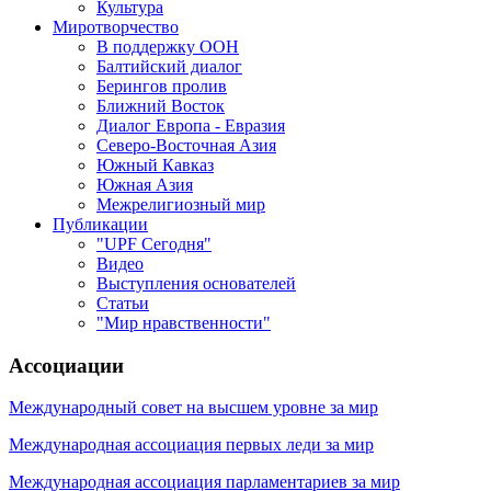
Культура
Миротворчество
В поддержку ООН
Балтийский диалог
Берингов пролив
Ближний Восток
Диалог Европа - Евразия
Северо-Восточная Азия
Южный Кавказ
Южная Азия
Межрелигиозный мир
Публикации
"UPF Сегодня"
Видео
Выступления основателей
Статьи
"Мир нравственности"
Ассоциации
Международный совет на высшем уровне за мир
Международная ассоциация первых леди за мир
Международная ассоциация парламентариев за мир