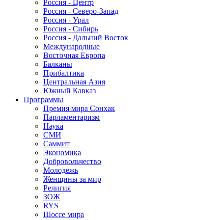
Россия - Центр
Россия - Северо-Запад
Россия - Урал
Россия - Сибирь
Россия - Дальний Восток
Международные
Восточная Европа
Балканы
Прибалтика
Центральная Азия
Южный Кавказ
Программы
Премия мира Сонхак
Парламентаризм
Наука
СМИ
Саммит
Экономика
Добровольчество
Молодежь
Женщины за мир
Религия
ЗОЖ
RYS
Шоссе мира