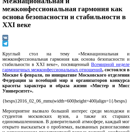
Межнациональная и
межконфессиональная гармония как
основа безопасности и стабильности в
XXI веке
VK
Telegram
Круглый стол на тему «Межнациональная и
межконфессиональная гармония как основа безопасности и
стабильности в XXI веке», посвященный
Всемирной неделе
гармоничных межконфессиональных отношений
, состоялся в
Москве 6 февраля, по инициативе Московского отделения
Федерации за всеобщий мир и организаторов конкурса
красоты характера и образа жизни «Мистер и Мисс
Университет».
{besps}2016_02_06_mmu|width=600|height=400|align=1{/besps}
Мероприятие вызвало большой интерес среди молодежи и
студентов московских вузов, а также их старших
единомышленников. В доверительной атмосфере, каждый мог
открыто высказаться о проблемах, вызванных разногласиями