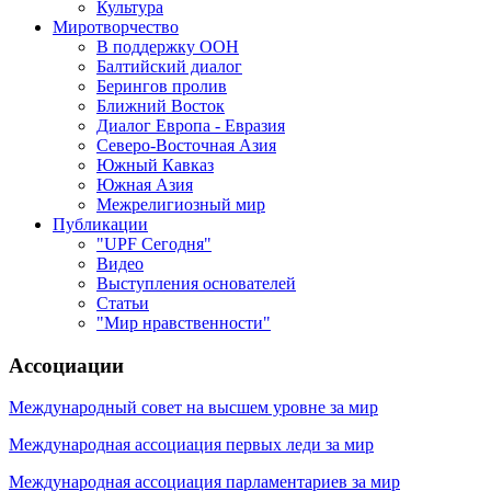
Культура
Миротворчество
В поддержку ООН
Балтийский диалог
Берингов пролив
Ближний Восток
Диалог Европа - Евразия
Северо-Восточная Азия
Южный Кавказ
Южная Азия
Межрелигиозный мир
Публикации
"UPF Сегодня"
Видео
Выступления основателей
Статьи
"Мир нравственности"
Ассоциации
Международный совет на высшем уровне за мир
Международная ассоциация первых леди за мир
Международная ассоциация парламентариев за мир