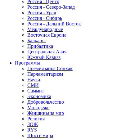
Россия - Центр
Россия - Северо-Запад
Россия - Урал
Россия - Сибирь
Россия - Дальний Восток
Международные
Восточная Европа
Балканы
Прибалтика
Центральная Азия
Южный Кавказ
Программы
Премия мира Сонхак
Парламентаризм
Наука
СМИ
Саммит
Экономика
Добровольчество
Молодежь
Женщины за мир
Религия
ЗОЖ
RYS
Шоссе мира