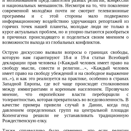
и непониманием представителей разных религий, конфессий
и национальных меньшинств. Несмотря на то, что поколение
современной молодёжи почти не смотрит телевизионные
программы и с этой стороны мало подвержено
информационному воздействию удручающих репортажей из
горячих точек нашей планеты, молодые люди не только в
курсе актуальных проблем, но и упорно пытаются разобраться
в причинах происходящего и поделиться своим мнением о
возможности выхода из глобальных конфликтов.
Острую дискуссию вызвали вопросы о границах свободы,
которую нам гарантируют 18-я и 19-я статьи Всеобщей
декларации прав человека («Каждый человек имеет право на
свободу мысли, совести и религии…», «Каждый человек
имеет право на свободу убеждений и на свободное выражение
их..»), и как это реализуется на практике, особенно в странах
Западной Европы, где всё чаще происходят столкновения
между иммигрантами и коренным населением. Прозвучало
мнение, что европейские власти переборщили с
толерантностью, которая превратилась во вседозволенность. В
качестве примера привели случай в Дании, когда под
давлением определенных групп на центральной площади
Копенгагена решили не устанавливать традиционную
Рождественскую елку.
Также справедливо было отмечено, что если религии