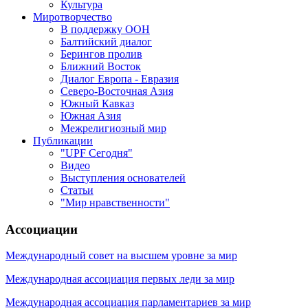
Культура
Миротворчество
В поддержку ООН
Балтийский диалог
Берингов пролив
Ближний Восток
Диалог Европа - Евразия
Северо-Восточная Азия
Южный Кавказ
Южная Азия
Межрелигиозный мир
Публикации
"UPF Сегодня"
Видео
Выступления основателей
Статьи
"Мир нравственности"
Ассоциации
Международный совет на высшем уровне за мир
Международная ассоциация первых леди за мир
Международная ассоциация парламентариев за мир