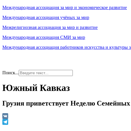
Международная ассоциация за мир и экономическое развитие
Международная ассоциация учёных за мир
Межрелигиозная ассоциация за мир и развитие
Международная ассоциация СМИ за мир
Международная ассоциация работников искусства и культуры з
Поиск...
Южный Кавказ
Грузия приветствует Неделю Семейных
VK
Telegram