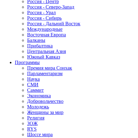
Россия - Центр
Россия - Северо-Запад
Россия - Урал
Россия - Сибирь
Россия - Дальний Восток
Международные
Восточная Европа
Балканы
Прибалтика
Центральная Азия
Южный Кавказ
Программы
Премия мира Сонхак
Парламентаризм
Наука
СМИ
Саммит
Экономика
Добровольчество
Молодежь
Женщины за мир
Религия
ЗОЖ
RYS
Шоссе мира