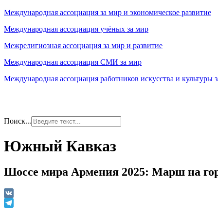
Международная ассоциация за мир и экономическое развитие
Международная ассоциация учёных за мир
Межрелигиозная ассоциация за мир и развитие
Международная ассоциация СМИ за мир
Международная ассоциация работников искусства и культуры з
Поиск...
Южный Кавказ
Шоссе мира Армения 2025: Марш на го
VK
Telegram