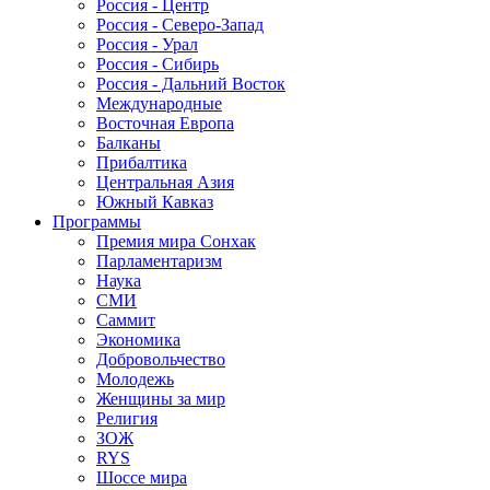
Россия - Центр
Россия - Северо-Запад
Россия - Урал
Россия - Сибирь
Россия - Дальний Восток
Международные
Восточная Европа
Балканы
Прибалтика
Центральная Азия
Южный Кавказ
Программы
Премия мира Сонхак
Парламентаризм
Наука
СМИ
Саммит
Экономика
Добровольчество
Молодежь
Женщины за мир
Религия
ЗОЖ
RYS
Шоссе мира