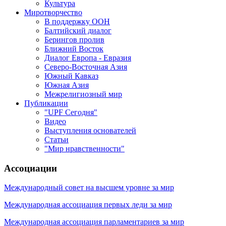
Культура
Миротворчество
В поддержку ООН
Балтийский диалог
Берингов пролив
Ближний Восток
Диалог Европа - Евразия
Северо-Восточная Азия
Южный Кавказ
Южная Азия
Межрелигиозный мир
Публикации
"UPF Сегодня"
Видео
Выступления основателей
Статьи
"Мир нравственности"
Ассоциации
Международный совет на высшем уровне за мир
Международная ассоциация первых леди за мир
Международная ассоциация парламентариев за мир