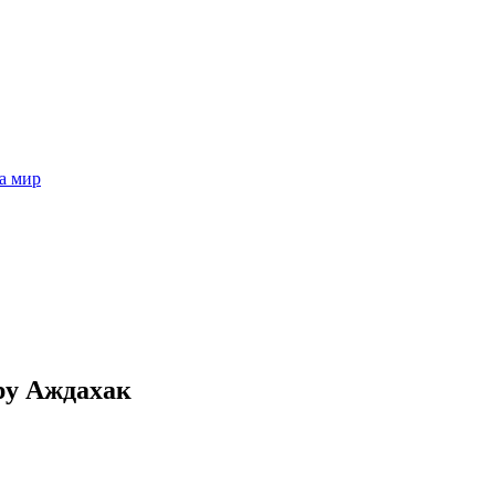
а мир
ру Аждахак