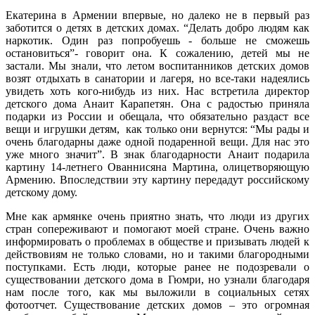
Telegram
Екатерина в Армении впервые, но далеко не в первый раз
заботится о детях в детских домах. “Делать добро людям как
наркотик. Один раз попробуешь - больше не сможешь
остановиться”- говорит она. К сожалению, детей мы не
застали. Мы знали, что летом воспитанников детских домов
возят отдыхать в санатории и лагеря, но все-таки надеялись
увидеть хоть кого-нибудь из них. Нас встретила директор
детского дома Анаит Карапетян. Она с радостью приняла
подарки из России и обещала, что обязательно раздаст все
вещи и игрушки детям, как только они вернутся: “Мы рады и
очень благодарны даже одной подаренной вещи. Для нас это
уже много значит”. В знак благодарности Анаит подарила
картину 14-летнего Ованнисяна Мартина, олицетворяющую
Армению. Впоследствии эту картину передадут российскому
детскому дому.
Мне как армянке очень приятно знать, что люди из других
стран сопереживают и помогают моей стране. Очень важно
информировать о проблемах в обществе и призывать людей к
действовиям не только словами, но и такими благородными
поступками. Есть люди, которые ранее не подозревали о
существовании детского дома в Гюмри, но узнали благодаря
нам после того, как мы выложили в социальных сетях
фотоотчет. Существование детских домов – это огромная