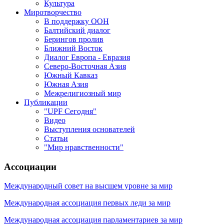
Культура
Миротворчество
В поддержку ООН
Балтийский диалог
Берингов пролив
Ближний Восток
Диалог Европа - Евразия
Северо-Восточная Азия
Южный Кавказ
Южная Азия
Межрелигиозный мир
Публикации
"UPF Сегодня"
Видео
Выступления основателей
Статьи
"Мир нравственности"
Ассоциации
Международный совет на высшем уровне за мир
Международная ассоциация первых леди за мир
Международная ассоциация парламентариев за мир