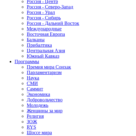
Россия - Центр
Россия - Северо-Запад
Россия - Урал
Россия - Сибирь
Россия - Дальний Восток
Международные
Восточная Европа
Балканы
Прибалтика
Центральная Азия
Южный Кавказ
Программы
Премия мира Сонхак
Парламентаризм
Наука
СМИ
Саммит
Экономика
Добровольчество
Молодежь
Женщины за мир
Религия
ЗОЖ
RYS
Шоссе мира