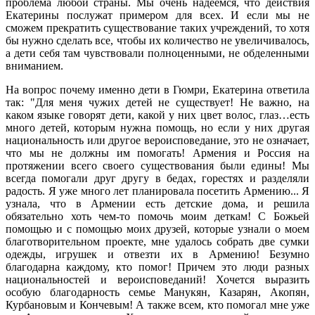
проблема любой страны. Мы очень надеемся, что действия
Екатерины послужат примером для всех. И если мы не
сможем прекратить существование таких учреждений, то хотя
бы нужно сделать все, чтобы их количество не увеличивалось,
а дети себя там чувствовали полноценными, не обделенными
вниманием.
На вопрос почему именно дети в Гюмри, Екатерина ответила
так: "Для меня чужих детей не существует! Не важно, на
каком языке говорят дети, какой у них цвет волос, глаз…есть
много детей, которым нужна помощь, но если у них другая
национальность или другое вероисповедание, это не означает,
что мы не должны им помогать! Армения и Россия на
протяжении всего своего существования были едины! Мы
всегда помогали друг другу в бедах, горестях и разделяли
радость. Я уже много лет планировала посетить Армению... Я
узнала, что в Армении есть детские дома, и решила
обязательно хоть чем-то помочь моим деткам! С Божьей
помощью и с помощью моих друзей, которые узнали о моем
благотворительном проекте, мне удалось собрать две сумки
одежды, игрушек и отвезти их в Армению! Безумно
благодарна каждому, кто помог! Причем это люди разных
национальностей и вероисповеданий! Хочется выразить
особую благодарность семье Манукян, Казарян, Акопян,
Курбановым и Кончевым! А также всем, кто помогал мне уже