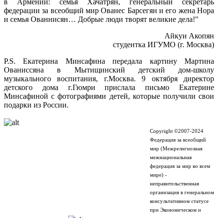
в Армении: семья Хачатрян, генеральный секретарь
федерации за всеобщий мир Ованес Барсегян и его жена Нора
и семья Ованнисян… Добрые люди творят великие дела!"
Айкуи Акопян
студентка ИГУМО (г. Москва)
P.S. Екатерина Минсафина передала картину Мартина
Ованиссяна в Мытищинский детский дом-школу
музыкального воспитания, г.Москва. 9 октября директор
детского дома г.Гюмри прислала письмо Екатерине
Минсафиной с фотографиями детей, которые получили свои
подарки из России.
Copyright ©2007-2024
Федерация за всеобщий
мир (Межрелигиозная
межнациональная
федерация за мир во всем
мире) -
неправительственная
организация в генеральном
консультативном статусе
при Экономическом и