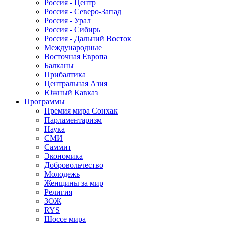
Россия - Центр
Россия - Северо-Запад
Россия - Урал
Россия - Сибирь
Россия - Дальний Восток
Международные
Восточная Европа
Балканы
Прибалтика
Центральная Азия
Южный Кавказ
Программы
Премия мира Сонхак
Парламентаризм
Наука
СМИ
Саммит
Экономика
Добровольчество
Молодежь
Женщины за мир
Религия
ЗОЖ
RYS
Шоссе мира