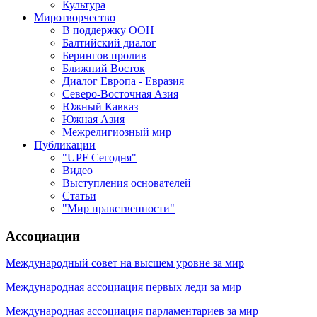
Культура
Миротворчество
В поддержку ООН
Балтийский диалог
Берингов пролив
Ближний Восток
Диалог Европа - Евразия
Северо-Восточная Азия
Южный Кавказ
Южная Азия
Межрелигиозный мир
Публикации
"UPF Сегодня"
Видео
Выступления основателей
Статьи
"Мир нравственности"
Ассоциации
Международный совет на высшем уровне за мир
Международная ассоциация первых леди за мир
Международная ассоциация парламентариев за мир