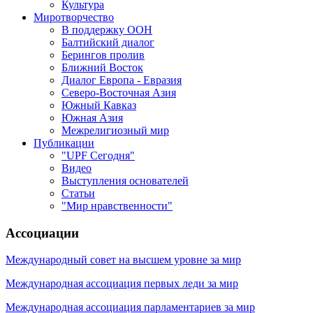
Культура
Миротворчество
В поддержку ООН
Балтийский диалог
Берингов пролив
Ближний Восток
Диалог Европа - Евразия
Северо-Восточная Азия
Южный Кавказ
Южная Азия
Межрелигиозный мир
Публикации
"UPF Сегодня"
Видео
Выступления основателей
Статьи
"Мир нравственности"
Ассоциации
Международный совет на высшем уровне за мир
Международная ассоциация первых леди за мир
Международная ассоциация парламентариев за мир