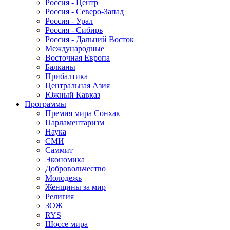
Россия - Центр
Россия - Северо-Запад
Россия - Урал
Россия - Сибирь
Россия - Дальний Восток
Международные
Восточная Европа
Балканы
Прибалтика
Центральная Азия
Южный Кавказ
Программы
Премия мира Сонхак
Парламентаризм
Наука
СМИ
Саммит
Экономика
Добровольчество
Молодежь
Женщины за мир
Религия
ЗОЖ
RYS
Шоссе мира