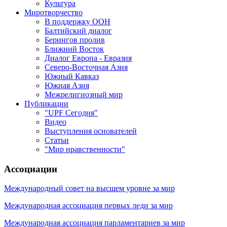
Культура
Миротворчество
В поддержку ООН
Балтийский диалог
Берингов пролив
Ближний Восток
Диалог Европа - Евразия
Северо-Восточная Азия
Южный Кавказ
Южная Азия
Межрелигиозный мир
Публикации
"UPF Сегодня"
Видео
Выступления основателей
Статьи
"Мир нравственности"
Ассоциации
Международный совет на высшем уровне за мир
Международная ассоциация первых леди за мир
Международная ассоциация парламентариев за мир