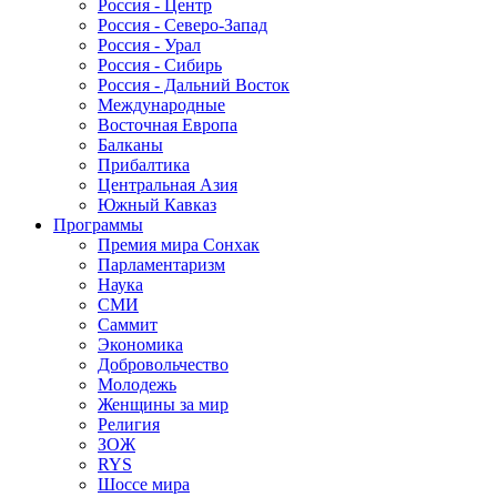
Россия - Центр
Россия - Северо-Запад
Россия - Урал
Россия - Сибирь
Россия - Дальний Восток
Международные
Восточная Европа
Балканы
Прибалтика
Центральная Азия
Южный Кавказ
Программы
Премия мира Сонхак
Парламентаризм
Наука
СМИ
Саммит
Экономика
Добровольчество
Молодежь
Женщины за мир
Религия
ЗОЖ
RYS
Шоссе мира