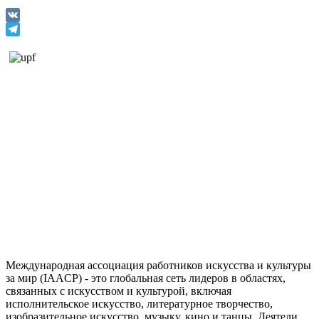
VK
Telegram
Международная ассоциация работников искусства и культуры
за мир (IAACP) - это глобальная сеть лидеров в областях,
связанных с искусством и культурой, включая
исполнительское искусство, литературное творчество,
изобразительное искусство, музыку, кино и танцы. Деятели