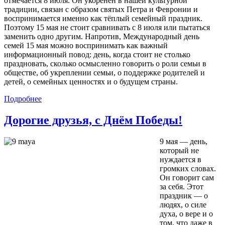
отмечается 8 июля. Он укоренён в нашей культурной
традиции, связан с образом святых Петра и Февронии и
воспринимается именно как тёплый семейный праздник.
Поэтому 15 мая не стоит сравнивать с 8 июля или пытаться
заменить одно другим. Напротив, Международный день
семей 15 мая можно воспринимать как важный
информационный повод: день, когда стоит не столько
праздновать, сколько осмысленно говорить о роли семьи в
обществе, об укреплении семьи, о поддержке родителей и
детей, о семейных ценностях и о будущем страны.
Подробнее
Дорогие друзья, с Днём Победы!
9 мая — день,
который не
нуждается в
громких словах.
Он говорит сам
за себя. Этот
праздник — о
людях, о силе
духа, о вере и о
том, что даже в