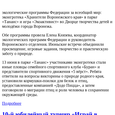
экологические программы Федерации за всеобщий мир:
экоигротека «Хранители Воронежского края» в парке
«Танаис» и игра «Экоактивист» во Дворце творчества детей и
молодёжи города Воронежа.
Обе программы провела Елена Князева, координатор
экологических программ Федерации и руководитель
Воронежского отделения. Июньские встречи объединили
просвещение, игровые задания, творчество и практическую
заботу о природе.
13 июня в парке «Танаис» участниками экоигротеки стали
юные пловцы семейного спортивного клуба «Буран» и
представители спортивного движения «5 вёрст». Ребята
ответили на вопросы викторины о природе родного края,
установили кормушки-поилки для белок и птиц,
предоставленные компанией «Додо Пицца», а затем
поговорили о миграции птиц и роли человека в сохранении
окружающей среды.
Подробнее
10-й юбилейный турнир «Играй в