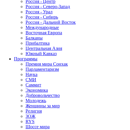
Россия - Центр
Россия - Северо-Запад
Россия - Урал
Россия - Сибирь
Россия - Дальний Восток
Международные
Восточная Европа
Балканы
Прибалтика
Центральная Азия
Южный Кавказ
Программы
Премия мира Сонхак
Парламентаризм
Наука
СМИ
Саммит
Экономика
Добровольчество
Молодежь
Женщины за мир
Религия
ЗОЖ
RYS
Шоссе мира