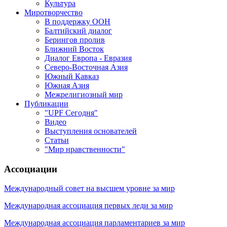
Культура
Миротворчество
В поддержку ООН
Балтийский диалог
Берингов пролив
Ближний Восток
Диалог Европа - Евразия
Северо-Восточная Азия
Южный Кавказ
Южная Азия
Межрелигиозный мир
Публикации
"UPF Сегодня"
Видео
Выступления основателей
Статьи
"Мир нравственности"
Ассоциации
Международный совет на высшем уровне за мир
Международная ассоциация первых леди за мир
Международная ассоциация парламентариев за мир