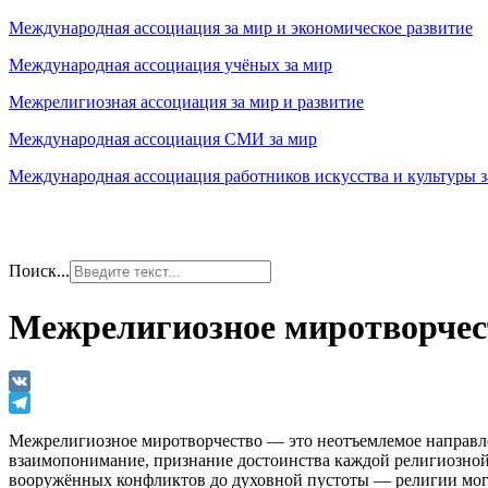
Международная ассоциация за мир и экономическое развитие
Международная ассоциация учёных за мир
Межрелигиозная ассоциация за мир и развитие
Международная ассоциация СМИ за мир
Международная ассоциация работников искусства и культуры з
Поиск...
Межрелигиозное миротворчес
VK
Telegram
Межрелигиозное миротворчество — это неотъемлемое направле
взаимопонимание, признание достоинства каждой религиозной
вооружённых конфликтов до духовной пустоты — религии могу