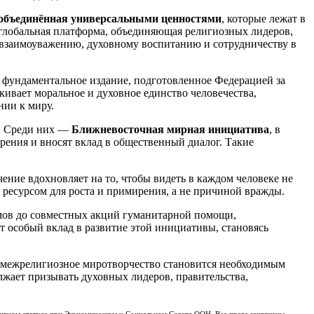
, объединённая универсальными ценностями
, которые лежат в
лобальная платформа, объединяющая религиозных лидеров,
, взаимоуважению, духовному воспитанию и сотрудничеству в
фундаментальное издание, подготовленное Федерацией за
кивает моральное и духовное единство человечества,
нии к миру.
а. Среди них —
Ближневосточная мирная инициатива
, в
рения и вносят вклад в общественный диалог. Такие
ение вдохновляет на то, чтобы видеть в каждом человеке не
я ресурсом для роста и примирения, а не причиной вражды.
мов до совместных акций гуманитарной помощи,
т особый вклад в развитие этой инициативы, становясь
, межрелигиозное миротворчество становится необходимым
лжает призывать духовных лидеров, правительства,