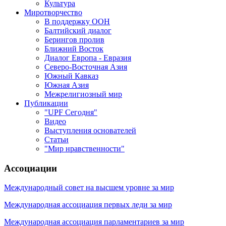
Культура
Миротворчество
В поддержку ООН
Балтийский диалог
Берингов пролив
Ближний Восток
Диалог Европа - Евразия
Северо-Восточная Азия
Южный Кавказ
Южная Азия
Межрелигиозный мир
Публикации
"UPF Сегодня"
Видео
Выступления основателей
Статьи
"Мир нравственности"
Ассоциации
Международный совет на высшем уровне за мир
Международная ассоциация первых леди за мир
Международная ассоциация парламентариев за мир