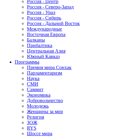
Россия - Центр
Россия - Северо-Запад
Россия - Урал
Россия - Сибирь
Россия - Дальний Восток
Международные
Восточная Европа
Балканы
Прибалтика
Центральная Азия
Южный Кавказ
Программы
Премия мира Сонхак
Парламентаризм
Наука
СМИ
Саммит
Экономика
Добровольчество
Молодежь
Женщины за мир
Религия
ЗОЖ
RYS
Шоссе мира