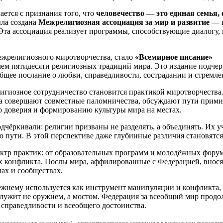
ется с признания того, что
человечество — это единая семья
ыла создана
Межрелигиозная ассоциация за мир и развитие
— г
 Эта ассоциация реализует программы, способствующие диалогу
жрелигиозного миротворчества, стало
«Всемирное писание»
— 
чем пятидесяти религиозных традиций мира. Это издание подчер
общее послание о любви, справедливости, сострадании и стремле
игиозное сотрудничество становится практикой миротворчеств
ва совершают совместные паломничества, обсуждают пути прими
 доверия и формированию культуры мира на местах.
чёркивали: религии призваны не разделять, а объединять. Их уч
го пути. В этой перспективе даже глубинные различия становятс
ктр практик: от образовательных программ и молодёжных фору
ах конфликта. Послы мира, аффилированные с Федерацией, внося
ах и сообществах.
ежнему используется как инструмент манипуляции и конфликта
служит не оружием, а мостом. Федерация за всеобщий мир продо
 справедливости и всеобщего достоинства.