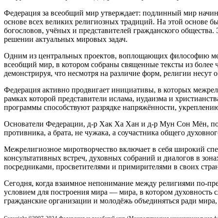
Федерация за всеобщий мир утверждает: подлинный мир начина
основе всех великих религиозных традиций. На этой основе б
богословов, учёных и представителей гражданского общества.
решении актуальных мировых задач.
Одним из центральных проектов, воплощающих философию ме
всеобщий мир, в котором собраны священные тексты из более 
демонстрируя, что несмотря на различие форм, религии несут 
Федерация активно продвигает инициативы, в которых межрел
рамках которой представители ислама, иудаизма и христианст
программы способствуют разрядке напряжённости, укреплению
Основатели Федерации, д‑р Хак Ха Хан и д‑р Мун Сон Мён, под
противника, а брата, не чужака, а соучастника общего духовно
Межрелигиозное миротворчество включает в себя широкий спе
консультативных встреч, духовных собраний и диалогов в зон
посредниками, просветителями и примирителями в своих стран
Сегодня, когда взаимное непонимание между религиями по-пр
условием для построения мира — мира, в котором духовность 
гражданские организации и молодёжь объединяться ради мира,