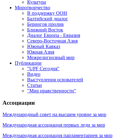
Культура
Миротворчество
В поддержку ООН
Балтийский диалог
Берингов пролив
Ближний Восток
Диалог Европа - Евразия
Северо-Восточная Азия
Южный Кавказ
Южная Азия
Межрелигиозный мир
Публикации
"UPF Сегодня"
Видео
Выступления основателей
Статьи
"Мир нравственности"
Ассоциации
Международный совет на высшем уровне за мир
Международная ассоциация первых леди за мир
Международная ассоциация парламентариев за мир