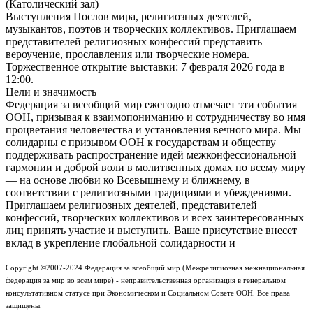
(Католический зал)
Выступления Послов мира, религиозных деятелей,
музыкантов, поэтов и творческих коллективов. Приглашаем
представителей религиозных конфессий представить
вероучение, прославления или творческие номера.
Торжественное открытие выставки: 7 февраля 2026 года в
12:00.
Цели и значимость
Федерация за всеобщий мир ежегодно отмечает эти события
ООН, призывая к взаимопониманию и сотрудничеству во имя
процветания человечества и установления вечного мира. Мы
солидарны с призывом ООН к государствам и обществу
поддерживать распространение идей межконфессиональной
гармонии и доброй воли в молитвенных домах по всему миру
— на основе любви ко Всевышнему и ближнему, в
соответствии с религиозными традициями и убеждениями.
Приглашаем религиозных деятелей, представителей
конфессий, творческих коллективов и всех заинтересованных
лиц принять участие и выступить. Ваше присутствие внесет
вклад в укрепление глобальной солидарности и
Copyright ©2007-2024 Федерация за всеобщий мир (Межрелигиозная межнациональная
федерация за мир во всем мире) - неправительственная организация в генеральном
консультативном статусе при Экономическом и Социальном Совете ООН. Все права
защищены.