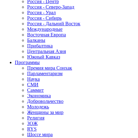
Россия - Центр
Россия - Северо-Запад
Россия - Урал
Россия - Сибирь
Россия - Дальний Восток
Международные
Восточная Европа
Балканы
Прибалтика
Центральная Азия
Южный Кавказ
Программы
Премия мира Сонхак
Парламентаризм
Наука
СМИ
Саммит
Экономика
Добровольчество
Молодежь
Женщины за мир
Религия
ЗОЖ
RYS
Шоссе мира