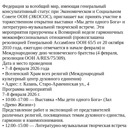
Федерация за всеобщий мир, имеющая генеральный
консультативный статус при Экономическом и Социальном
Совете ООН (ЭКОСОС), приглашает вас принять участие в
торжественном открытии выставки «Мы дети одного Бога» и
литературно-музыкальной творческой встрече. Эти
мероприятия приурочены к Всемирной неделе гармоничных
межконфессиональных отношений (провозглашена
резолюцией Генеральной Ассамблеи ООН 65/5 от 20 октября
2010 года, ежегодно отмечается в начале февраля) и
Международному дню человеческого братства (4 февраля,
резолюция ООН A/RES/75/309).
Дата и место проведения
• 7–8 февраля 2026 года
• Вселенский Храм всех религий (Международный
культурный центр духовного единения)
• Адрес: г. Казань, Старо-Аракчинская ул., 4
Программа мероприятий
7–8 февраля 2026 г.
• 10:00–17:00 — Выставка «Мы дети одного Бога» (Зал
«Древо Жизни»)
Представление работ и экспозиций от представителей
различных религий, посвященных темам духовного единства,
гармонии и взаимопонимания.
• 12:00–15:00 — Литературно-музыкальная творческая встреча