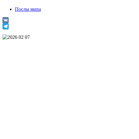
Послы мира
VK
Telegram