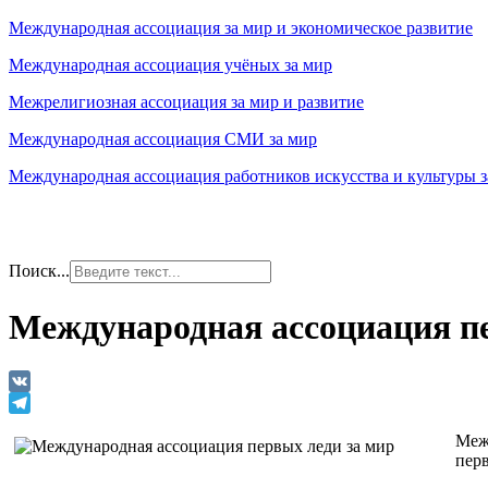
Международная ассоциация за мир и экономическое развитие
Международная ассоциация учёных за мир
Межрелигиозная ассоциация за мир и развитие
Международная ассоциация СМИ за мир
Международная ассоциация работников искусства и культуры з
Поиск...
Международная ассоциация пе
VK
Telegram
Меж
пер