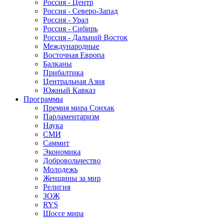
Россия - Центр
Россия - Северо-Запад
Россия - Урал
Россия - Сибирь
Россия - Дальний Восток
Международные
Восточная Европа
Балканы
Прибалтика
Центральная Азия
Южный Кавказ
Программы
Премия мира Сонхак
Парламентаризм
Наука
СМИ
Саммит
Экономика
Добровольчество
Молодежь
Женщины за мир
Религия
ЗОЖ
RYS
Шоссе мира