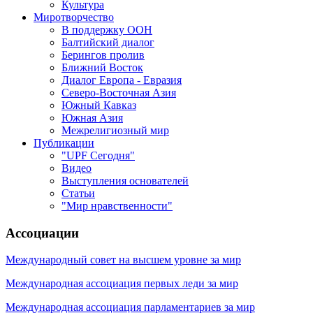
Культура
Миротворчество
В поддержку ООН
Балтийский диалог
Берингов пролив
Ближний Восток
Диалог Европа - Евразия
Северо-Восточная Азия
Южный Кавказ
Южная Азия
Межрелигиозный мир
Публикации
"UPF Сегодня"
Видео
Выступления основателей
Статьи
"Мир нравственности"
Ассоциации
Международный совет на высшем уровне за мир
Международная ассоциация первых леди за мир
Международная ассоциация парламентариев за мир