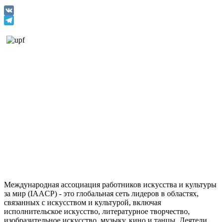
VK
Telegram
Международная ассоциация работников искусства и культуры
за мир (IAACP) - это глобальная сеть лидеров в областях,
связанных с искусством и культурой, включая
исполнительское искусство, литературное творчество,
изобразительное искусство, музыку, кино и танцы. Деятели