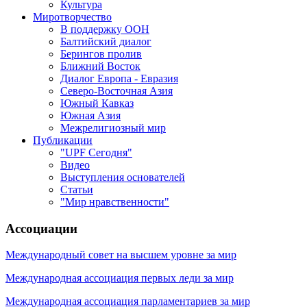
Культура
Миротворчество
В поддержку ООН
Балтийский диалог
Берингов пролив
Ближний Восток
Диалог Европа - Евразия
Северо-Восточная Азия
Южный Кавказ
Южная Азия
Межрелигиозный мир
Публикации
"UPF Сегодня"
Видео
Выступления основателей
Статьи
"Мир нравственности"
Ассоциации
Международный совет на высшем уровне за мир
Международная ассоциация первых леди за мир
Международная ассоциация парламентариев за мир