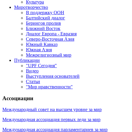
Культура
Миротворчество
В поддержку ООН
Балтийский диалог
Берингов пролив
Ближний Восток
Диалог Европа - Евразия
Северо-Восточная Азия
Южный Кавказ
Южная Азия
Межрелигиозный мир
Публикации
"UPF Сегодня"
Видео
Выступления основателей
Статьи
"Мир нравственности"
Ассоциации
Международный совет на высшем уровне за мир
Международная ассоциация первых леди за мир
Международная ассоциация парламентариев за мир