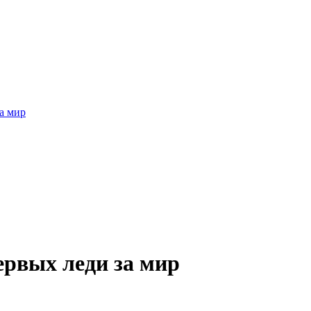
а мир
рвых леди за мир