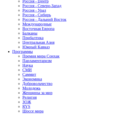
Россия - Центр
Россия - Северо-Запад
Россия - Урал
Россия - Сибирь
Россия - Дальний Восток
Международные
Восточная Европа
Балканы
Прибалтика
Центральная Азия
Южный Кавказ
Программы
Премия мира Сонхак
Парламентаризм
Наука
СМИ
Саммит
Экономика
Добровольчество
Молодежь
Женщины за мир
Религия
ЗОЖ
RYS
Шоссе мира