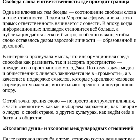
Свобода слова и ответственность: где проходит граница
Одна из ключевых тем беседы — соотношение свободы слова
и ответственности. Людмила Морозова сформулировала это
прямо: ответственность начинается с совести. В эпоху, когда
информационных площадок становится всё больше, а
публикация даётся легко и быстро, особенно важно, чтобы
слово оставалось делом взрослой личности — образованной и
духовной.
В интервью прозвучала мысль, что информационная среда
способна как развивать, так и засорять пространство —
прежде всего пространство молодёжи. Поэтому задача медиа
и общественных лидеров заключается не в «громкости», а в
качестве: в поддержке смыслов, которые укрепляют человека,
формируют уважение, воспитывают зрелость и внутреннюю
опору.
С этой точки зрения слово — не просто инструмент влияния,
а часть «экологии»: как мы выбираем выражения, как говорим
о людях, о своей стране, о других культурах, как ведём себя в
быту и в обществе.
«Экология души» и экология международных отношений
Далее разговор перешёл к теме, которую гостья развивает как