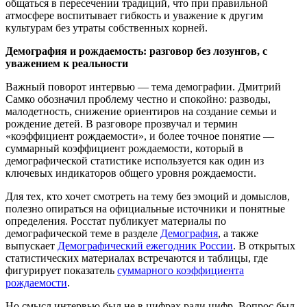
общаться в пересечении традиций, что при правильной
атмосфере воспитывает гибкость и уважение к другим
культурам без утраты собственных корней.
Демография и рождаемость: разговор без лозунгов, с
уважением к реальности
Важный поворот интервью — тема демографии. Дмитрий
Самко обозначил проблему честно и спокойно: разводы,
малодетность, снижение ориентиров на создание семьи и
рождение детей. В разговоре прозвучал и термин
«коэффициент рождаемости», и более точное понятие —
суммарный коэффициент рождаемости, который в
демографической статистике используется как один из
ключевых индикаторов общего уровня рождаемости.
Для тех, кто хочет смотреть на тему без эмоций и домыслов,
полезно опираться на официальные источники и понятные
определения. Росстат публикует материалы по
демографической теме в разделе
Демография
, а также
выпускает
Демографический ежегодник России
. В открытых
статистических материалах встречаются и таблицы, где
фигурирует показатель
суммарного коэффициента
рождаемости
.
Но смысл интервью был не в цифрах ради цифр. Вопрос был