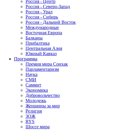
Россия - Центр
Россия - Северо-Запад
Россия - Урал
Россия - Сибирь
Россия - Дальний Восток
Международные
Восточная Европа
Балканы
Прибалтика
Центральная Азия
Южный Кавказ
Программы
Премия мира Сонхак
Парламентаризм
Наука
СМИ
Саммит
Экономика
Добровольчество
Молодежь
Женщины за мир
Религия
ЗОЖ
RYS
Шоссе мира