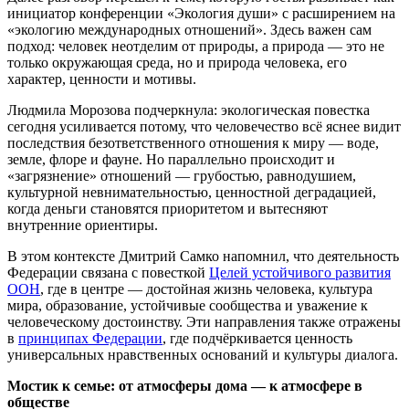
инициатор конференции «Экология души» с расширением на
«экологию международных отношений». Здесь важен сам
подход: человек неотделим от природы, а природа — это не
только окружающая среда, но и природа человека, его
характер, ценности и мотивы.
Людмила Морозова подчеркнула: экологическая повестка
сегодня усиливается потому, что человечество всё яснее видит
последствия безответственного отношения к миру — воде,
земле, флоре и фауне. Но параллельно происходит и
«загрязнение» отношений — грубостью, равнодушием,
культурной невнимательностью, ценностной деградацией,
когда деньги становятся приоритетом и вытесняют
внутренние ориентиры.
В этом контексте Дмитрий Самко напомнил, что деятельность
Федерации связана с повесткой
Целей устойчивого развития
ООН
, где в центре — достойная жизнь человека, культура
мира, образование, устойчивые сообщества и уважение к
человеческому достоинству. Эти направления также отражены
в
принципах Федерации
, где подчёркивается ценность
универсальных нравственных оснований и культуры диалога.
Мостик к семье: от атмосферы дома — к атмосфере в
обществе