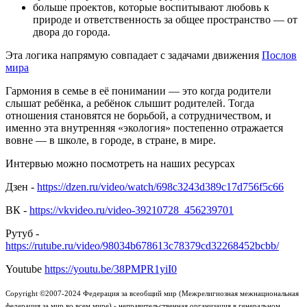
больше проектов, которые воспитывают любовь к
природе и ответственность за общее пространство — от
двора до города.
Эта логика напрямую совпадает с задачами движения
Послов
мира
Гармония в семье в её понимании — это когда родители
слышат ребёнка, а ребёнок слышит родителей. Тогда
отношения становятся не борьбой, а сотрудничеством, и
именно эта внутренняя «экология» постепенно отражается
вовне — в школе, в городе, в стране, в мире.
Интервью можно посмотреть на наших ресурсах
Дзен -
https://dzen.ru/video/watch/698c3243d389c17d756f5c66
ВК -
https://vkvideo.ru/video-39210728_456239701
Рутуб -
https://rutube.ru/video/98034b678613c78379cd32268452bcbb/
Youtube
https://youtu.be/38PMPR1yiI0
Copyright ©2007-2024 Федерация за всеобщий мир (Межрелигиозная межнациональная
федерация за мир во всем мире) - неправительственная организация в генеральном