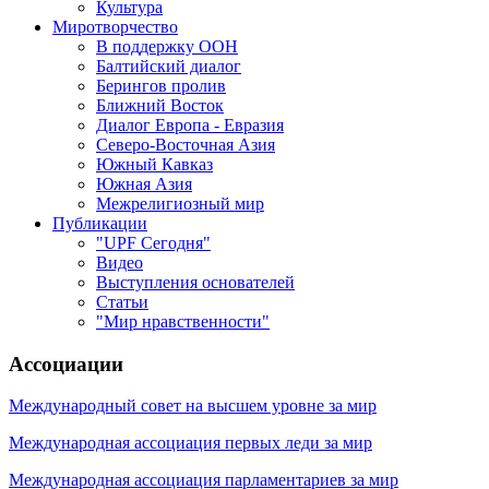
Культура
Миротворчество
В поддержку ООН
Балтийский диалог
Берингов пролив
Ближний Восток
Диалог Европа - Евразия
Северо-Восточная Азия
Южный Кавказ
Южная Азия
Межрелигиозный мир
Публикации
"UPF Сегодня"
Видео
Выступления основателей
Статьи
"Мир нравственности"
Ассоциации
Международный совет на высшем уровне за мир
Международная ассоциация первых леди за мир
Международная ассоциация парламентариев за мир