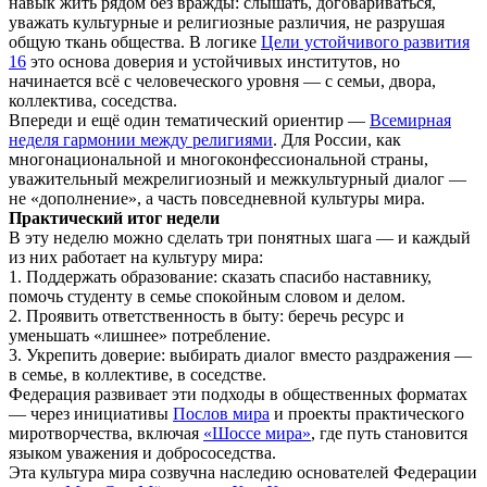
навык жить рядом без вражды: слышать, договариваться,
уважать культурные и религиозные различия, не разрушая
общую ткань общества. В логике
Цели устойчивого развития
16
это основа доверия и устойчивых институтов, но
начинается всё с человеческого уровня — с семьи, двора,
коллектива, соседства.
Впереди и ещё один тематический ориентир —
Всемирная
неделя гармонии между религиями
. Для России, как
многонациональной и многоконфессиональной страны,
уважительный межрелигиозный и межкультурный диалог —
не «дополнение», а часть повседневной культуры мира.
Практический итог недели
В эту неделю можно сделать три понятных шага — и каждый
из них работает на культуру мира:
1. Поддержать образование: сказать спасибо наставнику,
помочь студенту в семье спокойным словом и делом.
2. Проявить ответственность в быту: беречь ресурс и
уменьшать «лишнее» потребление.
3. Укрепить доверие: выбирать диалог вместо раздражения —
в семье, в коллективе, в соседстве.
Федерация развивает эти подходы в общественных форматах
— через инициативы
Послов мира
и проекты практического
миротворчества, включая
«Шоссе мира»
, где путь становится
языком уважения и добрососедства.
Эта культура мира созвучна наследию основателей Федерации