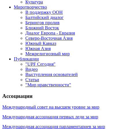
Культура
Миротворчество
В поддержку ООН
Балтийский диалог
Берингов пролив
Ближний Восток
Диалог Европа - Евразия
Северо-Восточная Азия
Южный Кавказ
Южная Азия
Межрелигиозный мир
Публикации
"UPF Сегодня"
Видео
Выступления основателей
Статьи
"Мир нравственности"
Ассоциации
Международный совет на высшем уровне за мир
Международная ассоциация первых леди за мир
Международная ассоциация парламентариев за мир