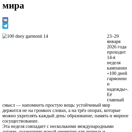
мира
VK
Telegram
23–29
января
2026 года
проходит
14-я
неделя
кампании
«100 дней
гармонии
и
надежды».
Её
главный
смысл — напомнить простую вещь: устойчивый мир
держится не на громких словах, а на трёх опорах, которые
можно укреплять каждый день: образование, память и мирное
сосуществование.
Эта неделя совпадает с несколькими международными
датами, задающими ясный ориентир для личных и