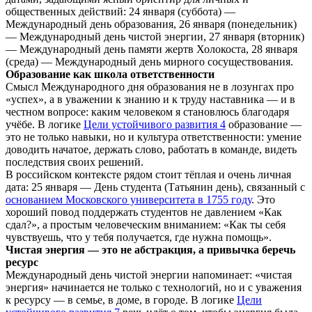
общественных действий: 24 января (суббота) —
Международный день образования, 26 января (понедельник)
— Международный день чистой энергии, 27 января (вторник)
— Международный день памяти жертв Холокоста, 28 января
(среда) — Международный день мирного сосуществования.
Образование как школа ответственности
Смысл Международного дня образования не в лозунгах про
«успех», а в уважении к знанию и к труду наставника — и в
честном вопросе: каким человеком я становлюсь благодаря
учёбе. В логике
Цели устойчивого развития 4
образование —
это не только навыки, но и культура ответственности: умение
доводить начатое, держать слово, работать в команде, видеть
последствия своих решений.
В российском контексте рядом стоит тёплая и очень личная
дата: 25 января — День студента (Татьянин день), связанный с
основанием Московского университета в 1755 году
. Это
хороший повод поддержать студентов не давлением «Как
сдал?», а простым человеческим вниманием: «Как ты себя
чувствуешь, что у тебя получается, где нужна помощь».
Чистая энергия — это не абстракция, а привычка беречь
ресурс
Международный день чистой энергии напоминает: «чистая
энергия» начинается не только с технологий, но и с уважения
к ресурсу — в семье, в доме, в городе. В логике
Цели