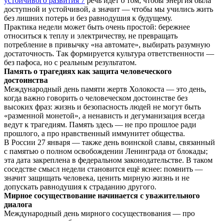
устойчивого развития 7
речь идёт о том, чтобы энергия была
доступной и устойчивой, а значит — чтобы мы учились жить
без лишних потерь и без равнодушия к будущему.
Практика недели может быть очень простой: бережнее
относиться к теплу и электричеству, не превращать
потребление в привычку «на автомате», выбирать разумную
достаточность. Так формируется культура ответственности —
без пафоса, но с реальным результатом.
Память о трагедиях как защита человеческого
достоинства
Международный день памяти жертв Холокоста — это день,
когда важно говорить о человеческом достоинстве без
высоких фраз: жизнь и безопасность людей не могут быть
«разменной монетой», а ненависть и дегуманизация всегда
ведут к трагедиям. Память здесь — не про прошлое ради
прошлого, а про нравственный иммунитет общества.
В России 27 января — также день воинской славы, связанный
с памятью о полном освобождении Ленинграда от блокады;
эта дата закреплена в федеральном законодательстве. В таком
соседстве смысл недели становится ещё яснее: помнить —
значит защищать человека, ценить мирную жизнь и не
допускать равнодушия к страданию другого.
Мирное сосуществование начинается с уважительного
диалога
Международный день мирного сосуществования — про