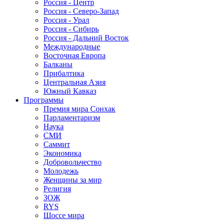
Россия - Центр
Россия - Северо-Запад
Россия - Урал
Россия - Сибирь
Россия - Дальний Восток
Международные
Восточная Европа
Балканы
Прибалтика
Центральная Азия
Южный Кавказ
Программы
Премия мира Сонхак
Парламентаризм
Наука
СМИ
Саммит
Экономика
Добровольчество
Молодежь
Женщины за мир
Религия
ЗОЖ
RYS
Шоссе мира