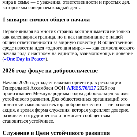
мира в семье — с уважения, ответственности и простых дел,
которые мы совершаем каждый день.
1 января: символ общего начала
Первое января во многих странах воспринимается не только
как календарная граница, но и как напоминание о нашей
общей ответственности за мирную повестку. В общественной
среде известна идея «одного дня мира» — как символического
начала года с настроем на единство, взаимопомощь и доверие
(
«One Day in Peace»
).
2026 год: фокус на добровольчестве
Начало 2026 года задаёт важный ориентир: в резолюции
Генеральной Ассамблеи ООН
A/RES/78/127
2026 год
провозглашён Международным годом добровольцев во имя
устойчивого развития. Для общественных организаций это
понятный смысловой вектор: добровольчество — не разовая
акция, а зрелая форма служения, которая укрепляет доверие,
развивает сотрудничество и помогает сообществам
становиться устойчивее.
Служение и Цели устойчивого развития