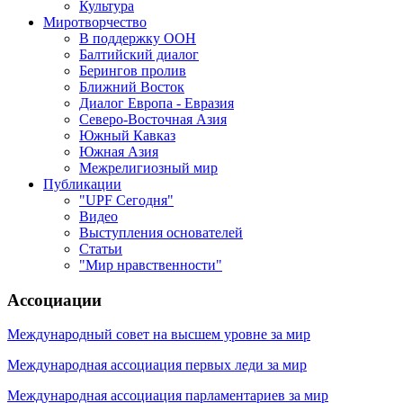
Культура
Миротворчество
В поддержку ООН
Балтийский диалог
Берингов пролив
Ближний Восток
Диалог Европа - Евразия
Северо-Восточная Азия
Южный Кавказ
Южная Азия
Межрелигиозный мир
Публикации
"UPF Сегодня"
Видео
Выступления основателей
Статьи
"Мир нравственности"
Ассоциации
Международный совет на высшем уровне за мир
Международная ассоциация первых леди за мир
Международная ассоциация парламентариев за мир