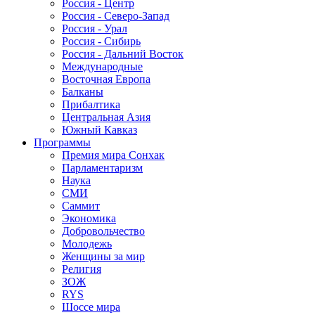
Россия - Центр
Россия - Северо-Запад
Россия - Урал
Россия - Сибирь
Россия - Дальний Восток
Международные
Восточная Европа
Балканы
Прибалтика
Центральная Азия
Южный Кавказ
Программы
Премия мира Сонхак
Парламентаризм
Наука
СМИ
Саммит
Экономика
Добровольчество
Молодежь
Женщины за мир
Религия
ЗОЖ
RYS
Шоссе мира