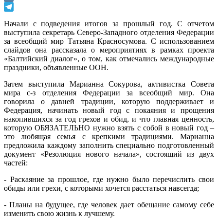
VK
Telegram
Начали с подведения итогов за прошлый год. С отчетом
выступила секретарь Северо-Западного отделения Федерации
за всеобщий мир Татьяна Красносумова. С использованием
слайдов она рассказала о мероприятиях в рамках проекта
«Балтийский диалог», о том, как отмечались международные
праздники, объявленные ООН.
Затем выступила Марианна Сокурова, активистка Совета
мира с-з отделения Федерации за всеобщий мир. Она
говорила о давней традиции, которую поддерживает и
Федерация, начинать новый год с покаяния и прощения
накопившихся за год грехов и обид, и что главная ценность,
которую ОБЯЗАТЕЛЬНО нужно взять с собой в новый год –
это любящая семья с крепкими традициями. Марианна
предложила каждому заполнить специально подготовленный
документ «Резолюция нового начала», состоящий из двух
частей:
- Раскаяние за прошлое, где нужно было перечислить свои
обиды или грехи, с которыми хочется расстаться навсегда;
- Планы на будущее, где человек дает обещание самому себе
изменить свою жизнь к лучшему.