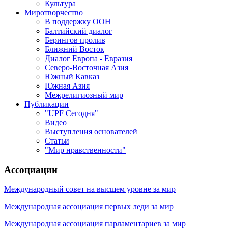
Культура
Миротворчество
В поддержку ООН
Балтийский диалог
Берингов пролив
Ближний Восток
Диалог Европа - Евразия
Северо-Восточная Азия
Южный Кавказ
Южная Азия
Межрелигиозный мир
Публикации
"UPF Сегодня"
Видео
Выступления основателей
Статьи
"Мир нравственности"
Ассоциации
Международный совет на высшем уровне за мир
Международная ассоциация первых леди за мир
Международная ассоциация парламентариев за мир