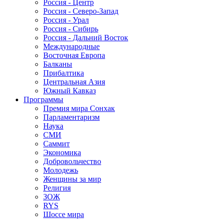
Россия - Центр
Россия - Северо-Запад
Россия - Урал
Россия - Сибирь
Россия - Дальний Восток
Международные
Восточная Европа
Балканы
Прибалтика
Центральная Азия
Южный Кавказ
Программы
Премия мира Сонхак
Парламентаризм
Наука
СМИ
Саммит
Экономика
Добровольчество
Молодежь
Женщины за мир
Религия
ЗОЖ
RYS
Шоссе мира