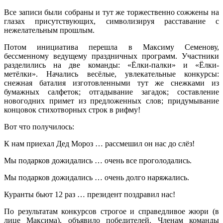
Все записи были собраны и тут же торжественно сожжены на
глазах присутствующих, символизируя расставание с
нежелательным прошлым.
Потом инициатива перешла в Максиму Семенову,
бессменному ведущему праздничных программ. Участники
разделились на две команды: «Ёлки-палки» и «Ёлки-
метёлки». Начались весёлые, увлекательные конкурсы:
снежная баталия изготовленными тут же снежками из
бумажных салфеток; отгадывание загадок; составление
новогодних примет из предложенных слов; придумывание
концовок стихотворных строк в рифму!
Вот что получилось:
К нам приехал Дед Мороз … рассмешил он нас до слёз!
Мы подарков дожидались … очень все проголодались.
Мы подарков дожидались … очень долго наряжались.
Куранты бьют 12 раз … президент поздравил нас!
По результатам конкурсов строгое и справедливое жюри (в
лице Максима), объявило победителей. Членам команды