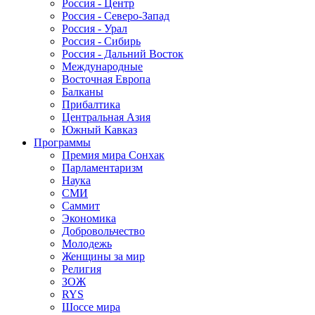
Россия - Центр
Россия - Северо-Запад
Россия - Урал
Россия - Сибирь
Россия - Дальний Восток
Международные
Восточная Европа
Балканы
Прибалтика
Центральная Азия
Южный Кавказ
Программы
Премия мира Сонхак
Парламентаризм
Наука
СМИ
Саммит
Экономика
Добровольчество
Молодежь
Женщины за мир
Религия
ЗОЖ
RYS
Шоссе мира