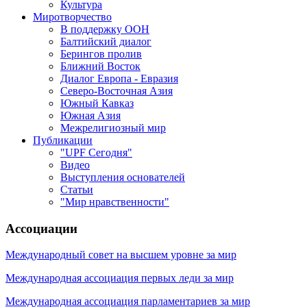
Культура
Миротворчество
В поддержку ООН
Балтийский диалог
Берингов пролив
Ближний Восток
Диалог Европа - Евразия
Северо-Восточная Азия
Южный Кавказ
Южная Азия
Межрелигиозный мир
Публикации
"UPF Сегодня"
Видео
Выступления основателей
Статьи
"Мир нравственности"
Ассоциации
Международный совет на высшем уровне за мир
Международная ассоциация первых леди за мир
Международная ассоциация парламентариев за мир