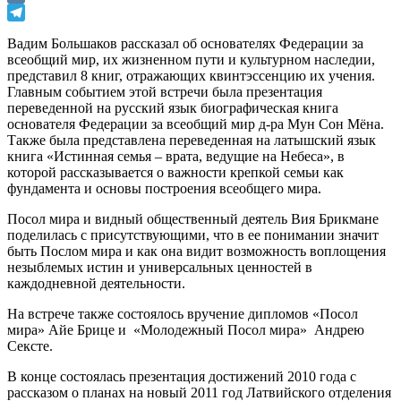
VK
Telegram
Вадим Большаков рассказал об основателях Федерации за
всеобщий мир, их жизненном пути и культурном наследии,
представил 8 книг, отражающих квинтэссенцию их учения.
Главным событием этой встречи была презентация
переведенной на русский язык биографическая книга
основателя Федерации за всеобщий мир д-ра Мун Сон Мёна.
Также была представлена переведенная на латышский язык
книга «Истинная семья – врата, ведущие на Небеса», в
которой рассказывается о важности крепкой семьи как
фундамента и основы построения всеобщего мира.
Посол мира и видный общественный деятель Вия Брикмане
поделилась с присутствующими, что в ее понимании значит
быть Послом мира и как она видит возможность воплощения
незыблемых истин и универсальных ценностей в
каждодневной деятельности.
На встрече также состоялось вручение дипломов «Посол
мира» Айе Брице и «Молодежный Посол мира» Андрею
Сексте.
В конце состоялась презентация достижений 2010 года с
рассказом о планах на новый 2011 год Латвийского отделения