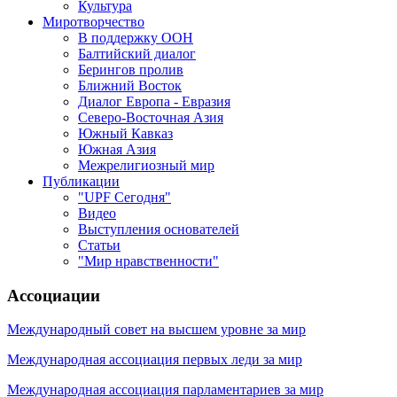
Культура
Миротворчество
В поддержку ООН
Балтийский диалог
Берингов пролив
Ближний Восток
Диалог Европа - Евразия
Северо-Восточная Азия
Южный Кавказ
Южная Азия
Межрелигиозный мир
Публикации
"UPF Сегодня"
Видео
Выступления основателей
Статьи
"Мир нравственности"
Ассоциации
Международный совет на высшем уровне за мир
Международная ассоциация первых леди за мир
Международная ассоциация парламентариев за мир