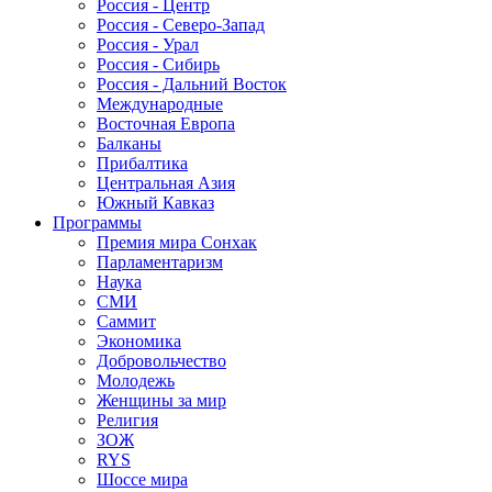
Россия - Центр
Россия - Северо-Запад
Россия - Урал
Россия - Сибирь
Россия - Дальний Восток
Международные
Восточная Европа
Балканы
Прибалтика
Центральная Азия
Южный Кавказ
Программы
Премия мира Сонхак
Парламентаризм
Наука
СМИ
Саммит
Экономика
Добровольчество
Молодежь
Женщины за мир
Религия
ЗОЖ
RYS
Шоссе мира