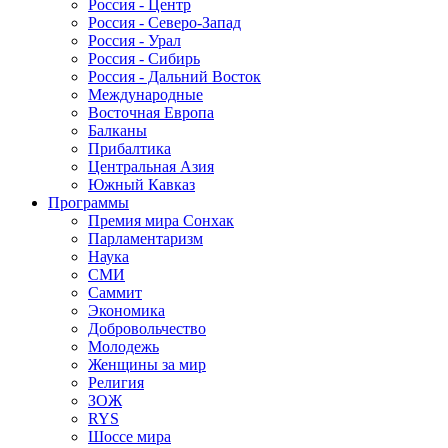
Россия - Центр
Россия - Северо-Запад
Россия - Урал
Россия - Сибирь
Россия - Дальний Восток
Международные
Восточная Европа
Балканы
Прибалтика
Центральная Азия
Южный Кавказ
Программы
Премия мира Сонхак
Парламентаризм
Наука
СМИ
Саммит
Экономика
Добровольчество
Молодежь
Женщины за мир
Религия
ЗОЖ
RYS
Шоссе мира