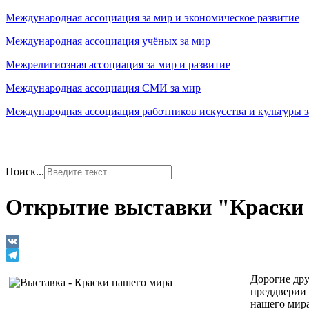
Международная ассоциация за мир и экономическое развитие
Международная ассоциация учёных за мир
Межрелигиозная ассоциация за мир и развитие
Международная ассоциация СМИ за мир
Международная ассоциация работников искусства и культуры з
Поиск...
Открытие выставки "Краски 
VK
Telegram
Дорогие дру
преддверии 
нашего мира