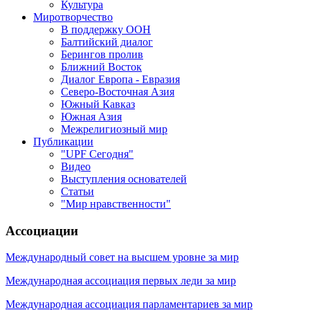
Культура
Миротворчество
В поддержку ООН
Балтийский диалог
Берингов пролив
Ближний Восток
Диалог Европа - Евразия
Северо-Восточная Азия
Южный Кавказ
Южная Азия
Межрелигиозный мир
Публикации
"UPF Сегодня"
Видео
Выступления основателей
Статьи
"Мир нравственности"
Ассоциации
Международный совет на высшем уровне за мир
Международная ассоциация первых леди за мир
Международная ассоциация парламентариев за мир