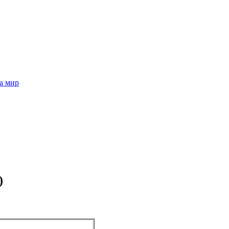
а мир
)