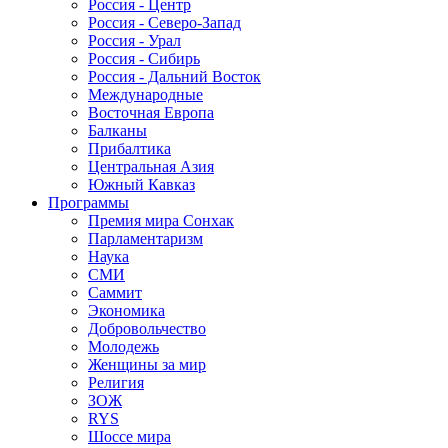
Россия - Центр
Россия - Северо-Запад
Россия - Урал
Россия - Сибирь
Россия - Дальний Восток
Международные
Восточная Европа
Балканы
Прибалтика
Центральная Азия
Южный Кавказ
Программы
Премия мира Сонхак
Парламентаризм
Наука
СМИ
Саммит
Экономика
Добровольчество
Молодежь
Женщины за мир
Религия
ЗОЖ
RYS
Шоссе мира