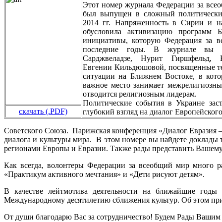
Этот номер журнала Федерации за все
был выпущен в сложный политический
2014 гг. Напряженность в Сирии и н
обусловила активизацию программ 
инициативы, которую Федерация за в
последние годы. В журнале вы н
Сарджвеладзе, Нурит Гиршфельд, В
Евгении Кильдюшовой, посвященные те
ситуации на Ближнем Востоке, в кот
важное место занимает межрелигиозны
отводится религиозным лидерам.
Политические события в Украине заст
скачать (.PDF)
глубокий взгляд на диалог Европейског
Советского Союза. Парижская конференция «Диалог Евразия – Е
диалога и культуры мира. В этом номере вы найдете доклады
регионами Европы и Евразии. Также рады представить Вашем
Как всегда, волонтеры Федерации за всеобщий мир много р
«Практикум активного мечтания» и «Дети рисуют детям».
В качестве лейтмотива деятельности на ближайшие годы
Международному десятилетию сближения культур. Об этом пр
От души благодарю Вас за сотрудничество! Будем Рады Вашим 