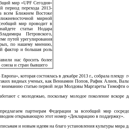
общий мир «UPF Сегодня»
 период перехода 2013-
а всем Ближнем Востоке
Ближневосточной мирной
сеобщий мир проводит в
айдете статьи Нодара
ладимира Петровского,
ме путей урегулирования
орых, по нашему мнению,
й фактор и большая роль
авили нас бросить более
о союза и стран бывшего
вропа», которая состоялась в декабре 2013 г., собрала плеяду 
 таких видных ученых, как Вениамин Попов, Рафик Алиев, Валь
у вниманию статью первой леди Молдовы Маргареты Тимофти о 
аботают с молодежью, поскольку молодое поколение вскоре д
 предлагаем партнерам Федерации за всеобщий мир сосред
иводим открывающую этот номер «Декларацию в поддержку».
письмам и новым идеям на благо установления культуры мира д