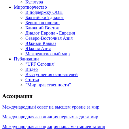
Культура
Миротворчество
В поддержку ООН
Балтийский диалог
Берингов пролив
Ближний Восток
Диалог Европа - Евразия
Северо-Восточная Азия
Южный Кавказ
Южная Азия
Межрелигиозный мир
Публикации
"UPF Сегодня"
Видео
Выступления основателей
Статьи
"Мир нравственности"
Ассоциации
Международный совет на высшем уровне за мир
Международная ассоциация первых леди за мир
Международная ассоциация парламентариев за мир