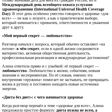
только значимая дата для многих граждан России, но и
Международный день всеобщего охвата услугами
здравоохранения (International Universal Health Coverage
Day)
. В этот день особенно уместно говорить о здоровье «для
всех» — не как о лозунге, а как о практическом выборе,
который начинается с привычек, ответственности и уважения
друг к другу.
«Мой первый секрет — любопытство»
Разговор начался с вопроса, который обычно оставляют «на
потом»:
в чём секрет
, если в одной жизни соединяются
материнство, активная общественная деятельность,
профессиональная реализация и международные достижения?
Алина ответила прямо и с улыбкой: её первый секрет —
любопытство
. Любопытство к жизни, событиям, новым
знаниям и экспериментам. По её словам, именно эта
внутренняя «пружина» помогает не застывать, не превращать
жизнь в рутину и постоянно находить новые источники
энергии.
«Диета без диет»: с чего начинается здоровье
Когда разговор перешёл к теме «здоровье для всех», Алина
предложила простую формулу:
диета нужна не всем, а