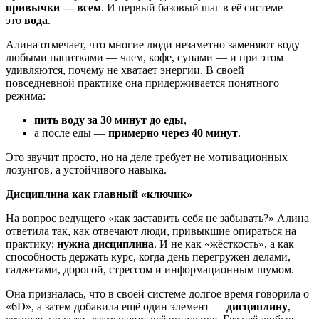
привычки — всем
. И первый базовый шаг в её системе —
это
вода
.
Алина отмечает, что многие люди незаметно заменяют воду
любыми напитками — чаем, кофе, супами — и при этом
удивляются, почему не хватает энергии. В своей
повседневной практике она придерживается понятного
режима:
пить воду за 30 минут до еды
,
а после еды —
примерно через 40 минут
.
Это звучит просто, но на деле требует не мотивационных
лозунгов, а устойчивого навыка.
Дисциплина как главный «ключик»
На вопрос ведущего «как заставить себя не забывать?» Алина
ответила так, как отвечают люди, привыкшие опираться на
практику:
нужна дисциплина
. И не как «жёсткость», а как
способность держать курс, когда день перегружен делами,
гаджетами, дорогой, стрессом и информационным шумом.
Она призналась, что в своей системе долгое время говорила о
«6D», а затем добавила ещё один элемент —
дисциплину
,