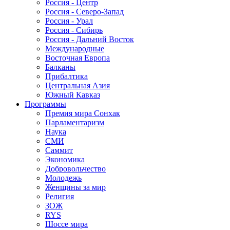
Россия - Центр
Россия - Северо-Запад
Россия - Урал
Россия - Сибирь
Россия - Дальний Восток
Международные
Восточная Европа
Балканы
Прибалтика
Центральная Азия
Южный Кавказ
Программы
Премия мира Сонхак
Парламентаризм
Наука
СМИ
Саммит
Экономика
Добровольчество
Молодежь
Женщины за мир
Религия
ЗОЖ
RYS
Шоссе мира