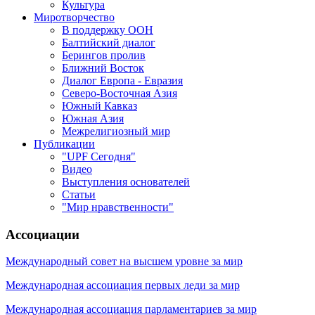
Культура
Миротворчество
В поддержку ООН
Балтийский диалог
Берингов пролив
Ближний Восток
Диалог Европа - Евразия
Северо-Восточная Азия
Южный Кавказ
Южная Азия
Межрелигиозный мир
Публикации
"UPF Сегодня"
Видео
Выступления основателей
Статьи
"Мир нравственности"
Ассоциации
Международный совет на высшем уровне за мир
Международная ассоциация первых леди за мир
Международная ассоциация парламентариев за мир