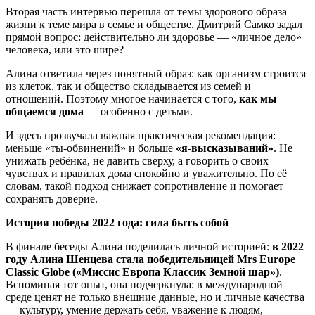
Вторая часть интервью перешла от темы здорового образа
жизни к теме мира в семье и обществе. Дмитрий Самко задал
прямой вопрос: действительно ли здоровье — «личное дело»
человека, или это шире?
Алина ответила через понятный образ: как организм строится
из клеток, так и общество складывается из семей и
отношений. Поэтому многое начинается с того,
как мы
общаемся дома
— особенно с детьми.
И здесь прозвучала важная практическая рекомендация:
меньше «ты-обвинений» и больше
«я-высказываний»
. Не
унижать ребёнка, не давить сверху, а говорить о своих
чувствах и правилах дома спокойно и уважительно. По её
словам, такой подход снижает сопротивление и помогает
сохранять доверие.
История победы 2022 года: сила быть собой
В финале беседы Алина поделилась личной историей:
в 2022
году Алина Шенцева стала победительницей Mrs Europe
Classic Globe («Миссис Европа Классик Земной шар»)
.
Вспоминая тот опыт, она подчеркнула: в международной
среде ценят не только внешние данные, но и личные качества
— культуру, умение держать себя, уважение к людям,