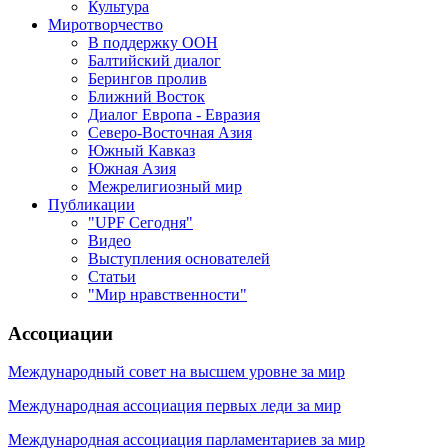
Культура
Миротворчество
В поддержку ООН
Балтийский диалог
Берингов пролив
Ближний Восток
Диалог Европа - Евразия
Северо-Восточная Азия
Южный Кавказ
Южная Азия
Межрелигиозный мир
Публикации
"UPF Сегодня"
Видео
Выступления основателей
Статьи
"Мир нравственности"
Ассоциации
Международный совет на высшем уровне за мир
Международная ассоциация первых леди за мир
Международная ассоциация парламентариев за мир