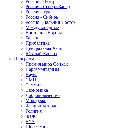
Россия - Центр
Россия - Северо-Запад
Россия - Урал
Россия - Сибирь
Россия - Дальний Восток
Международные
Восточная Европа
Балканы
Прибалтика
Центральная Азия
Южный Кавказ
Программы
Премия мира Сонхак
Парламентаризм
Наука
СМИ
Саммит
Экономика
Добровольчество
Молодежь
Женщины за мир
Религия
ЗОЖ
RYS
Шоссе мира