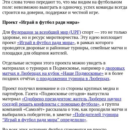
Эти слова точно передают то, что мы видим на футбольном
поле: невозможно выиграть в одиночку, успех команды всегда
строится на доверии, поддержке и честной игре.
Проект «Играй в футбол ради мира»
Для
Федерации за всеобщий мир (UPF)
спорт — это не только
здоровье, но и ресурс миротворчества. Эту идею воплощает
проект
«Играй в футбол ради мира»
, в рамках которого
проводятся дворовые и районные турниры, семейные матчи и
площадки для общения жителей.
Отдельные истории этого проекта можно увидеть в
материалах о турнирах в Подмосковье, например о
дворовых
матчах в Люберцах на кубок «Наше Подмосковье»
и в более
поздних отчётах
о продолжении турнира в Люберцах
.
Проект получил внимание и со стороны крупных медиа и
партнёров. Газета «Подмосковье сегодня» выпустила
материал
«Одобрено президентом: житель Люберец научил
соседей решать конфликты с помощью футбола»
, а группа
компаний «Самолёт» рассказала о том, как проходили матчи и
выбирались победители, в заметке
«Победителей турнира
“Играй в футбол ради мира” определили»
.
Во всех этих историях футбол становится не просто