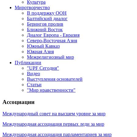
Культура
Миротворчество
В поддержку ООН
Балтийский диалог
Берингов пролив
Ближний Восток
Диалог Европа - Евразия
Северо-Восточная Азия
Южный Кавказ
Южная Азия
Межрелигиозный мир
Публикации
"UPF Сегодня"
Видео
Выступления основателей
Статьи
"Мир нравственности"
Ассоциации
Международный совет на высшем уровне за мир
Международная ассоциация первых леди за мир
Международная ассоциация парламентариев за мир