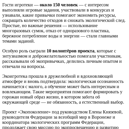
Гости игротеки —
около 150 человек
— с интересом
выполняли игровые задания, участвовали в конкурсах и
узнавали, какие привычки помогают экономить ресурсы,
сокращать количество отходов и снижать экологический след.
Простые, но важные решения — использование
многоразовых сумок, отказ от одноразового пластика,
бережное потребление воды и энергии — стали главными
темами заданий.
Особую роль сыграли
10 волонтёров проекта
, которые с
энтузиазмом и доброжелательностью помогали участникам,
рассказывали об экопривычках, делились личным опытом и
отвечали на вопросы.
Экоигротека прошла в дружелюбной и вдохновляющей
атмосфере и вновь подтвердила: экологическая осознанность
начинается с малого, а обучение может быть интересным и
вовлекающим. Такие мероприятия помогают формировать у
горожан новый образ жизни, в котором забота об
окружающей среде — не обязанность, а естественный выбор.
Проект «Экопоколение» под руководством Елены Князевой,
руководителя Федерации за всеобщий мир в Воронеже и
координатора экологических программ Федерации,
продолжает свою миссию по экопросвещению и развитию