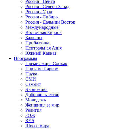
Россия - Центр
Россия - Северо-Запад
Россия - Урал
Россия - Сибирь
Россия - Дальний Восток
Международные
Восточная Европа
Балканы
Прибалтика
Центральная Азия
Южный Кавказ
Программы
Премия мира Сонхак
Парламентаризм
Наука
СМИ
Саммит
Экономика
Добровольчество
Молодежь
Женщины за мир
Религия
ЗОЖ
RYS
Шоссе мира