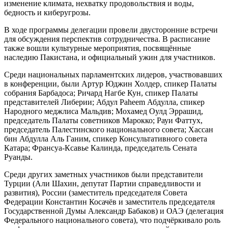
изменение климата, нехватку продовольствия и воды,
бедность и киберугрозы.
В ходе программы делегации провели двусторонние встречи
для обсуждения перспектив сотрудничества. В расписание
также вошли культурные мероприятия, посвящённые
наследию Пакистана, и официальный ужин для участников.
Среди национальных парламентских лидеров, участвовавших
в конференции, были Артур Юджин Холдер, спикер Палаты
собрания Барбадоса; Ричард Нагбе Кун, спикер Палаты
представителей Либерии; Абдул Раheem Абдулла, спикер
Народного меджлиса Мальдив; Мохамед Оулд Эррашид,
председатель Палаты советников Марокко; Рауи Фаттух,
председатель Палестинского национального совета; Хассан
бин Абдулла Аль Ганим, спикер Консультативного совета
Катара; Франсуа-Ксавье Калинда, председатель Сената
Руанды.
Среди других заметных участников были представители
Турции (Али Шахин, депутат Партии справедливости и
развития), России (заместитель председателя Совета
Федерации Константин Косачёв и заместитель председателя
Государственной Думы Александр Бабаков) и ОАЭ (делегация
Федерального национального совета), что подчёркивало роль