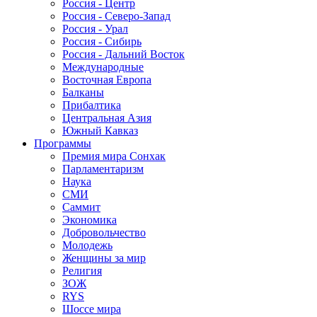
Россия - Центр
Россия - Северо-Запад
Россия - Урал
Россия - Сибирь
Россия - Дальний Восток
Международные
Восточная Европа
Балканы
Прибалтика
Центральная Азия
Южный Кавказ
Программы
Премия мира Сонхак
Парламентаризм
Наука
СМИ
Саммит
Экономика
Добровольчество
Молодежь
Женщины за мир
Религия
ЗОЖ
RYS
Шоссе мира