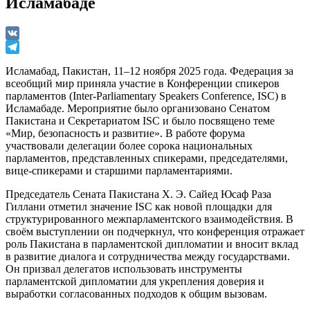
Исламабаде
VK
Telegram
Исламабад, Пакистан, 11–12 ноября 2025 года. Федерация за
всеобщий мир приняла участие в Конференции спикеров
парламентов (Inter-Parliamentary Speakers Conference, ISC) в
Исламабаде. Мероприятие было организовано Сенатом
Пакистана и Секретариатом ISC и было посвящено теме
«Мир, безопасность и развитие». В работе форума
участвовали делегации более сорока национальных
парламентов, представленных спикерами, председателями,
вице-спикерами и старшими парламентариями.
Председатель Сената Пакистана Х. Э. Сайед Юсаф Раза
Гиллани отметил значение ISC как новой площадки для
структурированного межпарламентского взаимодействия. В
своём выступлении он подчеркнул, что конференция отражает
роль Пакистана в парламентской дипломатии и вносит вклад
в развитие диалога и сотрудничества между государствами.
Он призвал делегатов использовать инструменты
парламентской дипломатии для укрепления доверия и
выработки согласованных подходов к общим вызовам.