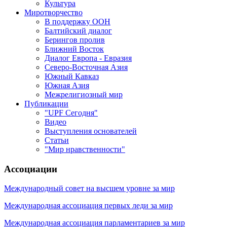
Культура
Миротворчество
В поддержку ООН
Балтийский диалог
Берингов пролив
Ближний Восток
Диалог Европа - Евразия
Северо-Восточная Азия
Южный Кавказ
Южная Азия
Межрелигиозный мир
Публикации
"UPF Сегодня"
Видео
Выступления основателей
Статьи
"Мир нравственности"
Ассоциации
Международный совет на высшем уровне за мир
Международная ассоциация первых леди за мир
Международная ассоциация парламентариев за мир