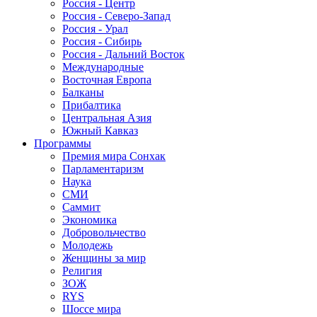
Россия - Центр
Россия - Северо-Запад
Россия - Урал
Россия - Сибирь
Россия - Дальний Восток
Международные
Восточная Европа
Балканы
Прибалтика
Центральная Азия
Южный Кавказ
Программы
Премия мира Сонхак
Парламентаризм
Наука
СМИ
Саммит
Экономика
Добровольчество
Молодежь
Женщины за мир
Религия
ЗОЖ
RYS
Шоссе мира