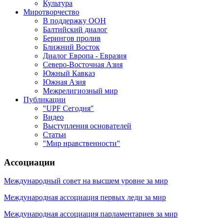
Культура
Миротворчество
В поддержку ООН
Балтийский диалог
Берингов пролив
Ближний Восток
Диалог Европа - Евразия
Северо-Восточная Азия
Южный Кавказ
Южная Азия
Межрелигиозный мир
Публикации
"UPF Сегодня"
Видео
Выступления основателей
Статьи
"Мир нравственности"
Ассоциации
Международный совет на высшем уровне за мир
Международная ассоциация первых леди за мир
Международная ассоциация парламентариев за мир