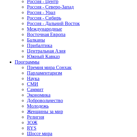
Россия - Центр
Россия - Северо-Запад
Россия - Урал
Россия - Сибирь
Россия - Дальний Восток
Международные
Восточная Европа
Балканы
Прибалтика
Центральная Азия
Южный Кавказ
Программы
Премия мира Сонхак
Парламентаризм
Наука
СМИ
Саммит
Экономика
Добровольчество
Молодежь
Женщины за мир
Религия
ЗОЖ
RYS
Шоссе мира