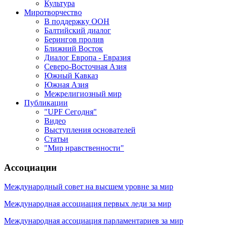
Культура
Миротворчество
В поддержку ООН
Балтийский диалог
Берингов пролив
Ближний Восток
Диалог Европа - Евразия
Северо-Восточная Азия
Южный Кавказ
Южная Азия
Межрелигиозный мир
Публикации
"UPF Сегодня"
Видео
Выступления основателей
Статьи
"Мир нравственности"
Ассоциации
Международный совет на высшем уровне за мир
Международная ассоциация первых леди за мир
Международная ассоциация парламентариев за мир