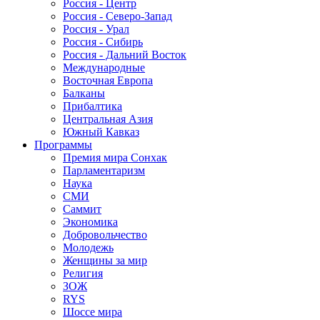
Россия - Центр
Россия - Северо-Запад
Россия - Урал
Россия - Сибирь
Россия - Дальний Восток
Международные
Восточная Европа
Балканы
Прибалтика
Центральная Азия
Южный Кавказ
Программы
Премия мира Сонхак
Парламентаризм
Наука
СМИ
Саммит
Экономика
Добровольчество
Молодежь
Женщины за мир
Религия
ЗОЖ
RYS
Шоссе мира