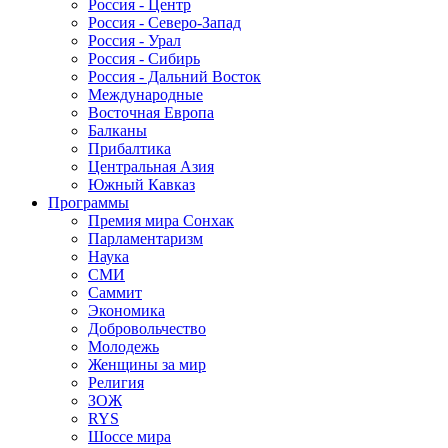
Россия - Центр
Россия - Северо-Запад
Россия - Урал
Россия - Сибирь
Россия - Дальний Восток
Международные
Восточная Европа
Балканы
Прибалтика
Центральная Азия
Южный Кавказ
Программы
Премия мира Сонхак
Парламентаризм
Наука
СМИ
Саммит
Экономика
Добровольчество
Молодежь
Женщины за мир
Религия
ЗОЖ
RYS
Шоссе мира