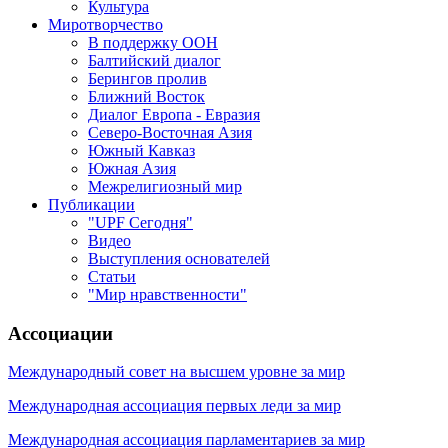
Культура
Миротворчество
В поддержку ООН
Балтийский диалог
Берингов пролив
Ближний Восток
Диалог Европа - Евразия
Северо-Восточная Азия
Южный Кавказ
Южная Азия
Межрелигиозный мир
Публикации
"UPF Сегодня"
Видео
Выступления основателей
Статьи
"Мир нравственности"
Ассоциации
Международный совет на высшем уровне за мир
Международная ассоциация первых леди за мир
Международная ассоциация парламентариев за мир